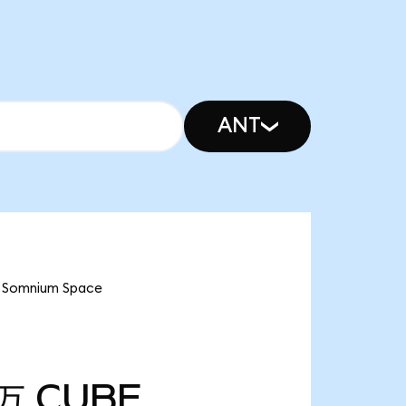
ANT
mnium Space
3万
CUBE