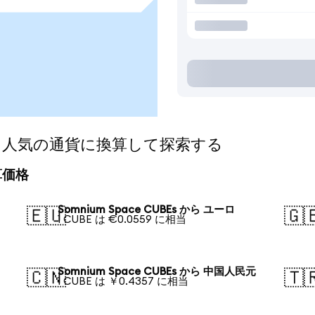
BEsを人気の通貨に換算して探索する
換算価格
Somnium Space CUBEs から ユーロ
🇪🇺
🇬
1 CUBE は €0.0559 に相当
Somnium Space CUBEs から 中国人民元
🇨🇳
🇹
1 CUBE は ￥0.4357 に相当