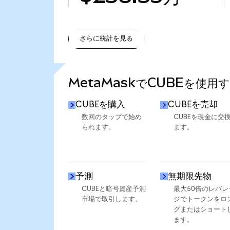
さらに統計を見る
さらに統計を見る
MetaMaskでCUBEを使用
CUBEを購入
CUBEを売却
数回のタップで始め
CUBEを現金に交
られます。
ます。
予測
無期限先物
CUBEと暗号資産予測
最大50倍のレバレ
市場で取引します。
ジでトークンをロ
グまたはショート
ます。