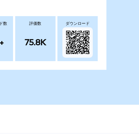
ド数
評価数
ダウンロード
+
75.8K