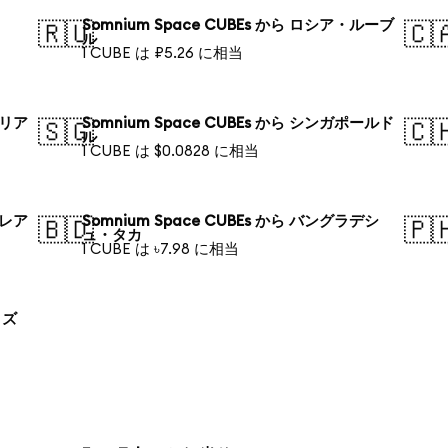
Somnium Space CUBEs から ロシア・ルーブ
🇷🇺
🇨
ル
1 CUBE は ₽5.26 に相当
ラリア
Somnium Space CUBEs から シンガポールド
🇸🇬
🇨
ル
1 CUBE は $0.0828 に相当
・レア
Somnium Space CUBEs から バングラデシ
🇧🇩
🇵
ュ・タカ
1 CUBE は ৳7.98 に相当
 ズ