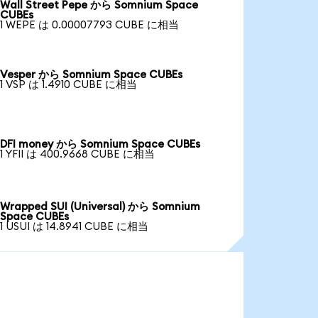
Wall Street Pepe から Somnium Space
CUBEs
1 WEPE は 0.00007793 CUBE に相当
Vesper から Somnium Space CUBEs
1 VSP は 1.4910 CUBE に相当
DFI money から Somnium Space CUBEs
1 YFII は 400.9668 CUBE に相当
Wrapped SUI (Universal) から Somnium
Space CUBEs
1 USUI は 14.8941 CUBE に相当