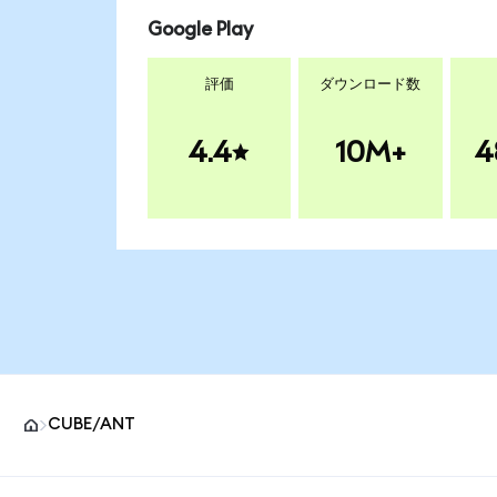
Google Play
評価
ダウンロード数
4.4
10M+
4
CUBE/ANT
MetaMaskサイトフッター