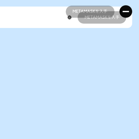
METAMASKを入手
METAMASKを入手
METAMASKを入手
METAMASKを入手