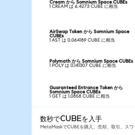
Cream から Somnium Space CUBEs
1 CREAM は 6.4273 CUBE に相当
AirSwap Token から Somnium Space
CUBEs
1 AST は 0.064189 CUBE に相当
Polymath から Somnium Space CUBEs
1 POLY は 0.141307 CUBE に相当
Guaranteed Entrance Token から
Somnium Space CUBEs
1 GET は 1.0858 CUBE に相当
数秒でCUBEを入手
MetaMaskでCUBEを購入、売却、取引、