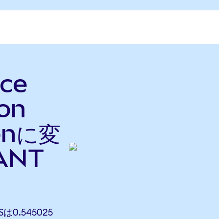
ce
on
enに変
ANT
Sは0.545025