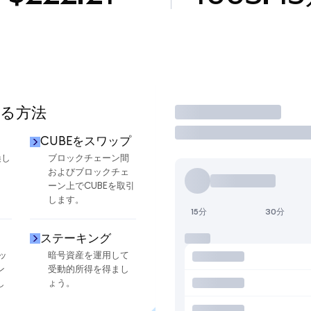
する方法
取引
CUBEをスワップ
換し
ブロックチェーン間
およびブロックチェ
ーン上でCUBEを取引
します。
15分
30分
ステーキング
ッ
暗号資産を運用して
ン
受動的所得を得まし
し
ょう。