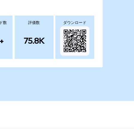
ド数
評価数
ダウンロード
+
75.8K