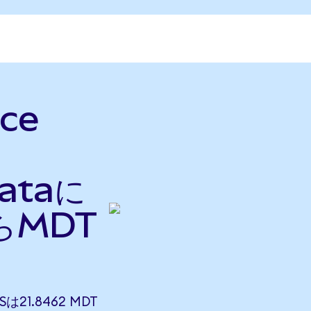
ce
Dataに
らMDT
Sは21.8462 MDT