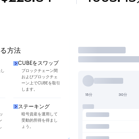
する方法
取引
CUBEをスワップ
換し
ブロックチェーン間
およびブロックチェ
ーン上でCUBEを取引
します。
15分
30分
ステーキング
ッ
暗号資産を運用して
ン
受動的所得を得まし
し
ょう。