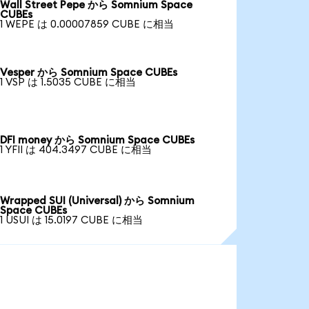
Wall Street Pepe から Somnium Space
CUBEs
1 WEPE は 0.00007859 CUBE に相当
Vesper から Somnium Space CUBEs
1 VSP は 1.5035 CUBE に相当
DFI money から Somnium Space CUBEs
1 YFII は 404.3497 CUBE に相当
Wrapped SUI (Universal) から Somnium
Space CUBEs
1 USUI は 15.0197 CUBE に相当