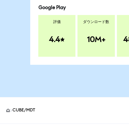
Google Play
評価
ダウンロード数
4.4
10M+
4
CUBE/MDT
MetaMaskサイトフッター