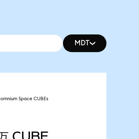
MDT
ium Space CUBEs
3万
CUBE