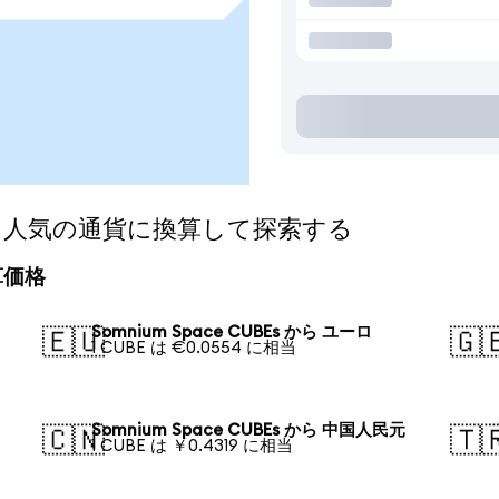
BEsを人気の通貨に換算して探索する
換算価格
Somnium Space CUBEs から ユーロ
🇪🇺
🇬
1 CUBE は €0.0554 に相当
Somnium Space CUBEs から 中国人民元
🇨🇳
🇹
1 CUBE は ￥0.4319 に相当