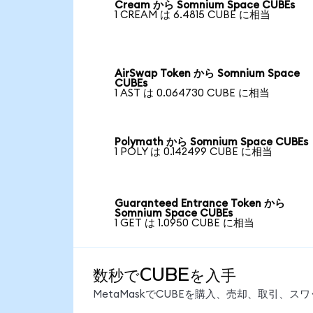
Cream から Somnium Space CUBEs
1 CREAM は 6.4815 CUBE に相当
AirSwap Token から Somnium Space
CUBEs
1 AST は 0.064730 CUBE に相当
Polymath から Somnium Space CUBEs
1 POLY は 0.142499 CUBE に相当
Guaranteed Entrance Token から
Somnium Space CUBEs
1 GET は 1.0950 CUBE に相当
数秒でCUBEを入手
MetaMaskでCUBEを購入、売却、取引、