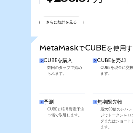
さらに統計を見る
さらに統計を見る
MetaMaskでCUBEを使用
CUBEを購入
CUBEを売却
数回のタップで始め
CUBEを現金に交
られます。
ます。
予測
無期限先物
CUBEと暗号資産予測
最大50倍のレバレ
市場で取引します。
ジでトークンをロ
グまたはショート
ます。