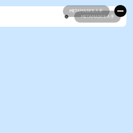
METAMASKを入手
METAMASKを入手
METAMASKを入手
METAMASKを入手