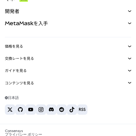
予測
新規
購入
開発者
パーペチュアル
新規
カード
ドキュメントを表示
MetaMaskを入手
RWA
mUSD
新規
ダッシュボード
トランザクションシールド
収益化
Smart Accounts Kit
Agent Wallet
新規
価格を見る
埋め込みウォレット
Snaps
ビットコインの価格
交換レートを見る
MetaMask Connect
イーサリアムの価格
報酬
新規
BTC→USD
Solanaの価格
ガイドを見る
Snaps
セキュリティ
ETH→USD
BTCの購入
Shiba Inuの価格
USDT→INR
コンテンツを見る
Web3サービス
サポート
ETHの購入
Pepeの価格
ビットコインウォレット
BTC→USDT
SOLの購入
キャリア
Tetherの価格
Solanaウォレット
日本語
BTC→INR
PEPEの購入
お問い合わせ
USDCの価格
おすすめの暗号資産カード
ETH→USDT
USDTの購入
Chanlinkの価格
おすすめのモバイル暗号資産ウォレット
USDT→PHP
USDCの購入
Polymarketとは？
BTC→EUR
SHIBの購入
Consensys
税制関連ニュース
プライバシー ポリシー