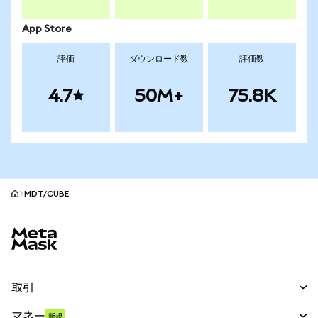
App Store
評価
ダウンロード数
評価数
4.7
50M+
75.8K
MDT/CUBE
MetaMaskサイトフッター
取引
スワップ
マネー
新規