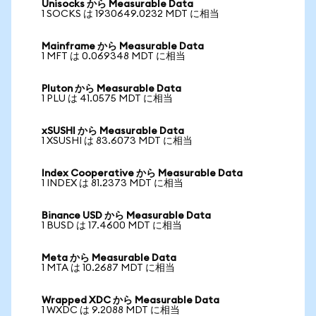
Unisocks から Measurable Data
1 SOCKS は 1930649.0232 MDT に相当
Mainframe から Measurable Data
1 MFT は 0.069348 MDT に相当
Pluton から Measurable Data
1 PLU は 41.0575 MDT に相当
xSUSHI から Measurable Data
1 XSUSHI は 83.6073 MDT に相当
Index Cooperative から Measurable Data
1 INDEX は 81.2373 MDT に相当
Binance USD から Measurable Data
1 BUSD は 17.4600 MDT に相当
Meta から Measurable Data
1 MTA は 10.2687 MDT に相当
Wrapped XDC から Measurable Data
1 WXDC は 9.2088 MDT に相当