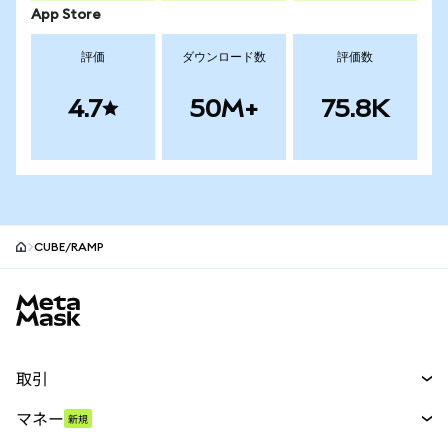
App Store
評価
ダウンロード数
評価数
4.7
50M+
75.8K
CUBE/RAMP
MetaMaskサイトフッター
取引
スワップ
マネー
新規
予測
新規
購入