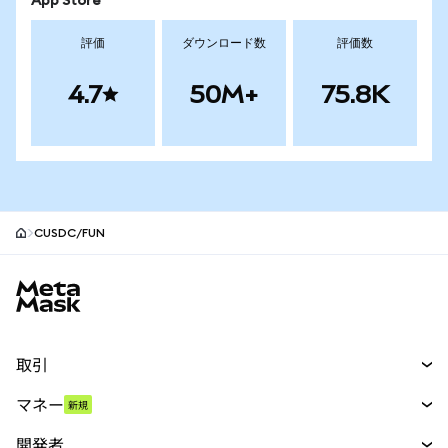
App Store
評価
ダウンロード数
評価数
4.7
50M+
75.8K
CUSDC/FUN
MetaMaskサイトフッター
取引
スワップ
マネー
新規
予測
新規
購入
開発者