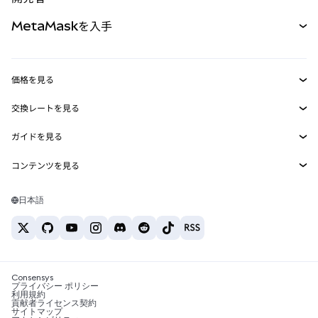
パーペチュアル
新規
カード
ドキュメントを表示
MetaMaskを入手
RWA
mUSD
新規
ダッシュボード
トランザクションシールド
収益化
Smart Accounts Kit
Agent Wallet
新規
価格を見る
埋め込みウォレット
Snaps
ビットコインの価格
交換レートを見る
MetaMask Connect
イーサリアムの価格
報酬
新規
BTC→USD
Solanaの価格
ガイドを見る
Snaps
セキュリティ
ETH→USD
BTCの購入
Shiba Inuの価格
USDT→INR
コンテンツを見る
Web3サービス
サポート
ETHの購入
Pepeの価格
ビットコインウォレット
BTC→USDT
SOLの購入
キャリア
Tetherの価格
Solanaウォレット
日本語
BTC→INR
PEPEの購入
お問い合わせ
USDCの価格
おすすめの暗号資産カード
ETH→USDT
USDTの購入
Chanlinkの価格
おすすめのモバイル暗号資産ウォレット
USDT→PHP
USDCの購入
Polymarketとは？
BTC→EUR
SHIBの購入
Consensys
税制関連ニュース
プライバシー ポリシー
利用規約
BNBの購入
貢献者ライセンス契約
暗号資産の購入方法は？
サイトマップ