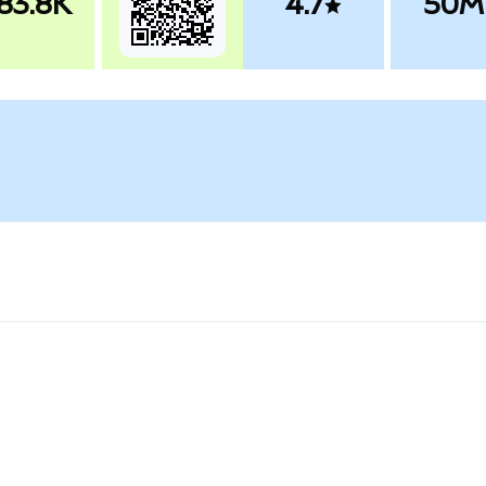
83.8K
4.7
50M