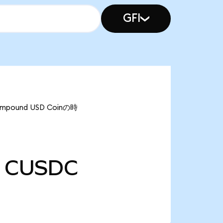
GFI
ound USD Coinの時
CUSDC