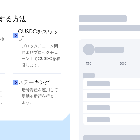
用する方法
取引
CUSDCをスワッ
プ
交換
ブロックチェーン間
およびブロックチェ
ーン上でCUSDCを取
15分
30分
引します。
ステーキング
ッ
暗号資産を運用して
ン
受動的所得を得まし
し
ょう。