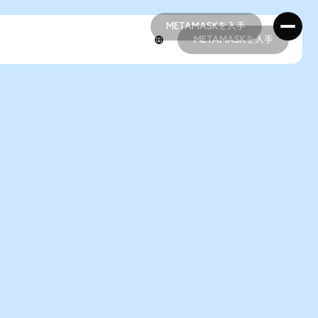
METAMASKを入手
METAMASKを入手
METAMASKを入手
METAMASKを入手