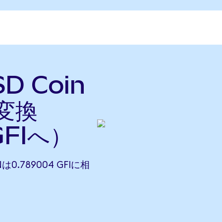
D Coin
に変換
FIへ）
Nは0.789004 GFIに相