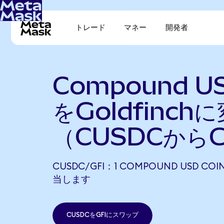
トレード
マネー
開発者
Compound US
をGoldfinch
（CUSDCからG
CUSDC/GFI：1 COMPOUND USD COI
当します
CUSDCをGFIにスワップ