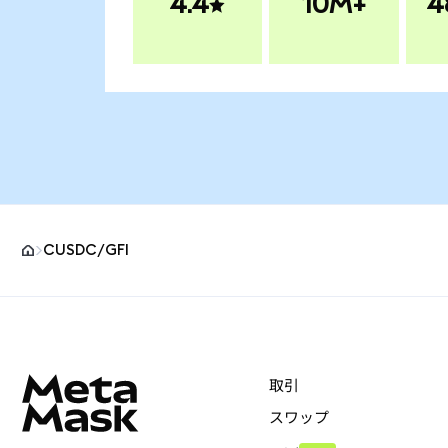
4.4
10M+
4
CUSDC/GFI
MetaMaskサイトフッター
取引
スワップ