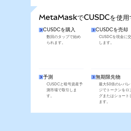
さらに統計を見る
MetaMaskでCUSDCを使
CUSDCを購入
CUSDCを売却
数回のタップで始め
CUSDCを現金に
られます。
します。
予測
無期限先物
CUSDCと暗号資産予
最大50倍のレバレ
測市場で取引しま
ジでトークンをロ
す。
グまたはショート
ます。