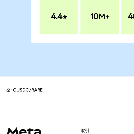
4.4
10M+
4
CUSDC/RARE
MetaMaskサイトフッター
取引