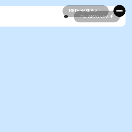
METAMASKを入手
METAMASKを入手
METAMASKを入手
METAMASKを入手