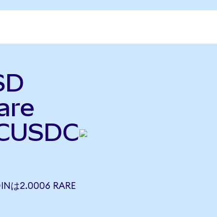
SD
are
CUSDC
INは2.0006 RARE