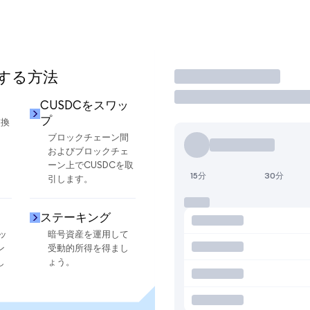
用する方法
取引
CUSDCをスワッ
プ
交換
ブロックチェーン間
およびブロックチェ
ーン上でCUSDCを取
15分
30分
引します。
ステーキング
ッ
暗号資産を運用して
ン
受動的所得を得まし
し
ょう。