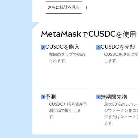
さらに統計を見る
さらに統計を見る
MetaMaskでCUSDCを使
CUSDCを購入
CUSDCを売却
数回のタップで始め
CUSDCを現金に
られます。
します。
予測
無期限先物
CUSDCと暗号資産予
最大50倍のレバレ
測市場で取引しま
ジでトークンをロ
す。
グまたはショート
ます。