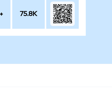
+
75.8K