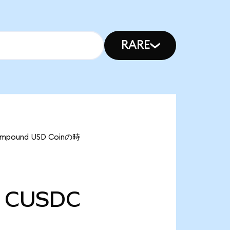
RARE
ound USD Coinの時
CUSDC