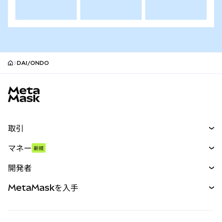
DAI/ONDO
MetaMaskサイトフッター
取引
スワップ
マネー
新規
予測
新規
購入
開発者
パーペチュアル
新規
カード
ドキュメントを表示
MetaMaskを入手
RWA
mUSD
新規
ダッシュボード
トランザクションシールド
収益化
Smart Accounts Kit
Agent Wallet
新規