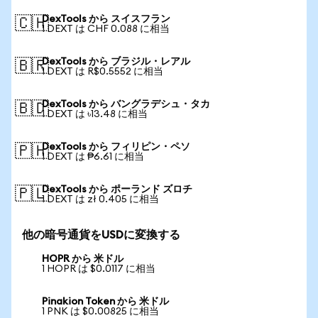
DexTools から スイスフラン
🇨🇭
1 DEXT は CHF 0.088 に相当
DexTools から ブラジル・レアル
🇧🇷
1 DEXT は R$0.5552 に相当
DexTools から バングラデシュ・タカ
🇧🇩
1 DEXT は ৳13.48 に相当
DexTools から フィリピン・ペソ
🇵🇭
1 DEXT は ₱6.61 に相当
DexTools から ポーランド ズロチ
🇵🇱
1 DEXT は zł 0.405 に相当
他の暗号通貨をUSDに変換する
HOPR から 米ドル
1 HOPR は $0.0117 に相当
Pinakion Token から 米ドル
1 PNK は $0.00825 に相当