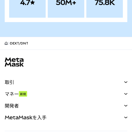
4.7
50M+
75.8K
DEXT/DNT
MetaMaskサイトフッター
取引
スワップ
マネー
新規
予測
新規
購入
開発者
パーペチュアル
新規
カード
ドキュメントを表示
MetaMaskを入手
RWA
mUSD
新規
ダッシュボード
トランザクションシールド
収益化