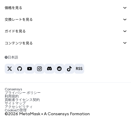
Smart Accounts Kit
Agent Wallet
新規
価格を見る
埋め込みウォレット
Snaps
ビットコインの価格
交換レートを見る
MetaMask Connect
イーサリアムの価格
報酬
新規
BTC→USD
Solanaの価格
ガイドを見る
Snaps
セキュリティ
ETH→USD
BTCの購入
Shiba Inuの価格
USDT→INR
コンテンツを見る
Web3サービス
サポート
ETHの購入
Pepeの価格
ビットコインウォレット
BTC→USDT
SOLの購入
キャリア
Tetherの価格
Solanaウォレット
日本語
BTC→INR
PEPEの購入
お問い合わせ
USDCの価格
おすすめの暗号資産カード
ETH→USDT
USDTの購入
Chanlinkの価格
おすすめのモバイル暗号資産ウォレット
USDT→PHP
USDCの購入
Polymarketとは？
BTC→EUR
SHIBの購入
Consensys
税制関連ニュース
プライバシー ポリシー
利用規約
BNBの購入
貢献者ライセンス契約
暗号資産の購入方法は？
サイトマップ
アクセシビリティ
ビットコインを売るには？
Cookieの管理
©2026 MetaMask • A Consensys Formation