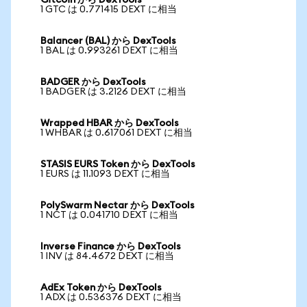
Gitcoin から DexTools
1 GTC は 0.771415 DEXT に相当
Balancer (BAL) から DexTools
1 BAL は 0.993261 DEXT に相当
BADGER から DexTools
1 BADGER は 3.2126 DEXT に相当
Wrapped HBAR から DexTools
1 WHBAR は 0.617061 DEXT に相当
STASIS EURS Token から DexTools
1 EURS は 11.1093 DEXT に相当
PolySwarm Nectar から DexTools
1 NCT は 0.041710 DEXT に相当
Inverse Finance から DexTools
1 INV は 84.4672 DEXT に相当
AdEx Token から DexTools
1 ADX は 0.536376 DEXT に相当