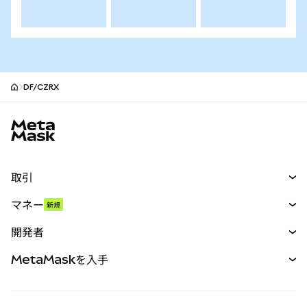
DF/CZRX
MetaMaskサイトフッター
取引
スワップ
マネー
新規
予測
新規
購入
開発者
パーペチュアル
新規
カード
ドキュメントを表示
MetaMaskを入手
RWA
mUSD
新規
ダッシュボード
トランザクションシールド
収益化
Smart Accounts Kit
Agent Wallet
新規