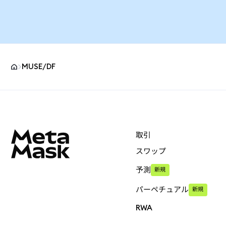
MUSE/DF
MetaMaskサイトフッター
取引
スワップ
予測
新規
パーペチュアル
新規
RWA