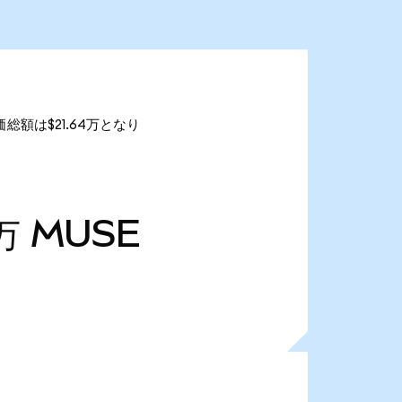
価総額は$21.64万となり
1万
MUSE