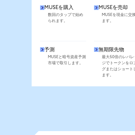
MUSEを購入
MUSEを売却
数回のタップで始め
MUSEを現金に交
られます。
ます。
予測
無期限先物
MUSEと暗号資産予測
最大50倍のレバレ
市場で取引します。
ジでトークンをロ
グまたはショート
ます。