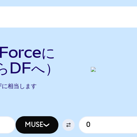
Forceに
らDFへ）
9 DFに相当します
MUSE