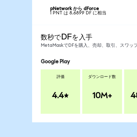
pNetwork から dForce
1 PNT は 8.6899 DF に相当
数秒でDFを入手
MetaMaskでDFを購入、売却、取引、スワ
Google Play
評価
ダウンロード数
4.4
10M+
4