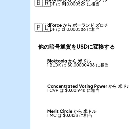
dForce から ブラジル・レアル
🇧🇷
1 DF は R$0.000529 に相当
dForce から ポーランド ズロチ
🇵🇱
1 DF は zł 0.000386 に相当
他の暗号通貨をUSDに変換する
Bloktopia から 米ドル
1 BLOK は $0.00000438 に相当
Concentrated Voting Power から 米ド
1 CVP は $0.001948 に相当
Merit Circle から 米ドル
1 MC は $0.0138 に相当