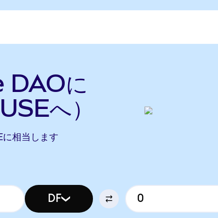
e DAOに
USEへ）
MUSEに相当します
DF