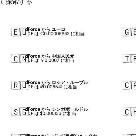
して探索する
dForce から ユーロ
🇪🇺
🇬
1 DF は €0.00008982 に相当
dForce から 中国人民元
🇨🇳
🇹
1 DF は ￥0.0007 に相当
dForce から ロシア・ルーブル
🇷🇺
🇨
1 DF は ₽0.008541 に相当
dForce から シンガポールドル
🇸🇬
🇨
1 DF は $0.000133 に相当