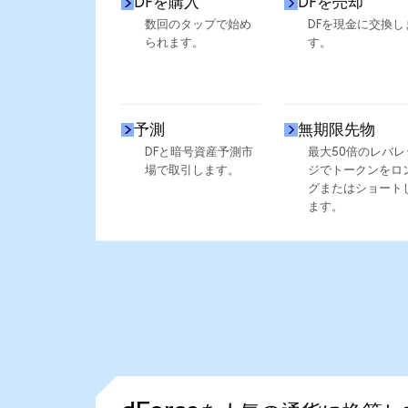
DFを購入
DFを売却
数回のタップで始め
DFを現金に交換し
られます。
す。
予測
無期限先物
DFと暗号資産予測市
最大50倍のレバレ
場で取引します。
ジでトークンをロ
グまたはショート
ます。