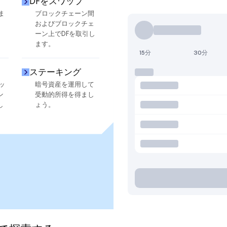
DFをスワップ
ま
ブロックチェーン間
およびブロックチェ
ーン上でDFを取引し
ます。
15分
30分
ステーキング
ッ
暗号資産を運用して
ン
受動的所得を得まし
し
ょう。