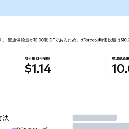
4です。 流通供給量が10.00億 DFであるため、dForceの時価総額は$1
取引量
(24時間)
循環供給
$1.14
10
方法
取引