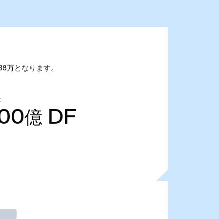
0.38万となります。
量
.00億
DF