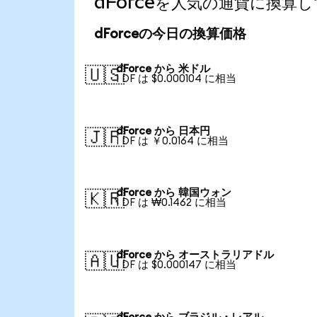
dForceを人気の通貨に換算
dForceの今日の換算価格
dForce から 米ドル
🇺🇸
1 DF は $0.000104 に相当
dForce から 日本円
🇯🇵
1 DF は ￥0.0164 に相当
dForce から 韓国ウォン
🇰🇷
1 DF は ₩0.1462 に相当
dForce から オーストラリアドル
🇦🇺
1 DF は $0.000147 に相当