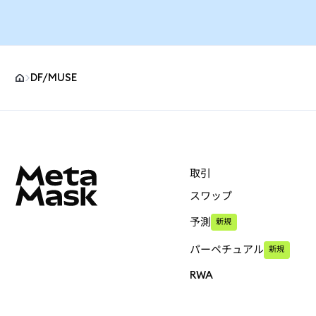
DF/MUSE
MetaMaskサイトフッター
取引
スワップ
予測
新規
パーペチュアル
新規
RWA