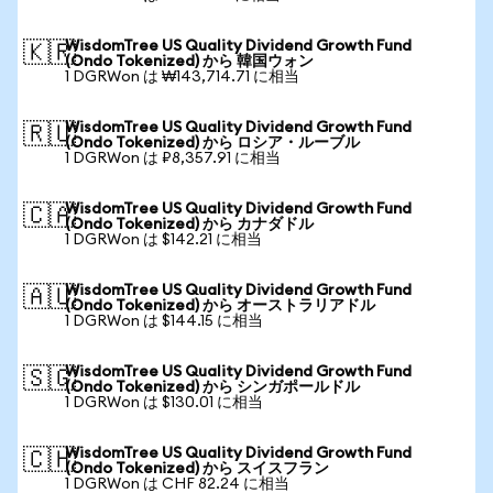
WisdomTree US Quality Dividend Growth Fund
🇰🇷
(Ondo Tokenized) から 韓国ウォン
1 DGRWon は ₩143,714.71 に相当
WisdomTree US Quality Dividend Growth Fund
🇷🇺
(Ondo Tokenized) から ロシア・ルーブル
1 DGRWon は ₽8,357.91 に相当
WisdomTree US Quality Dividend Growth Fund
🇨🇦
(Ondo Tokenized) から カナダドル
1 DGRWon は $142.21 に相当
WisdomTree US Quality Dividend Growth Fund
🇦🇺
(Ondo Tokenized) から オーストラリアドル
1 DGRWon は $144.15 に相当
WisdomTree US Quality Dividend Growth Fund
🇸🇬
(Ondo Tokenized) から シンガポールドル
1 DGRWon は $130.01 に相当
WisdomTree US Quality Dividend Growth Fund
🇨🇭
(Ondo Tokenized) から スイスフラン
1 DGRWon は CHF 82.24 に相当