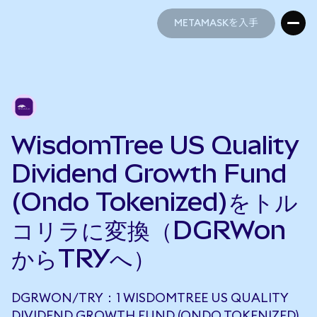
METAMASKを入手
METAMASKを入手
WisdomTree US Quality
Dividend Growth Fund
(Ondo Tokenized)をトル
コリラに変換（DGRWon
からTRYへ）
DGRWON/TRY：1 WISDOMTREE US QUALITY
DIVIDEND GROWTH FUND (ONDO TOKENIZED)