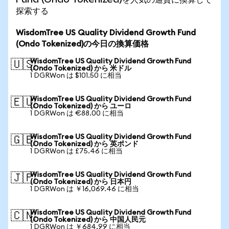
探索する
WisdomTree US Quality Dividend Growth Fund
(Ondo Tokenized)の今日の換算価格
WisdomTree US Quality Dividend Growth Fund
🇺🇸
(Ondo Tokenized) から 米ドル
1 DGRWon は $101.50 に相当
WisdomTree US Quality Dividend Growth Fund
🇪🇺
(Ondo Tokenized) から ユーロ
1 DGRWon は €88.00 に相当
WisdomTree US Quality Dividend Growth Fund
🇬🇧
(Ondo Tokenized) から 英ポンド
1 DGRWon は £75.46 に相当
WisdomTree US Quality Dividend Growth Fund
🇯🇵
(Ondo Tokenized) から 日本円
1 DGRWon は ￥16,069.46 に相当
WisdomTree US Quality Dividend Growth Fund
🇨🇳
(Ondo Tokenized) から 中国人民元
1 DGRWon は ￥684.99 に相当