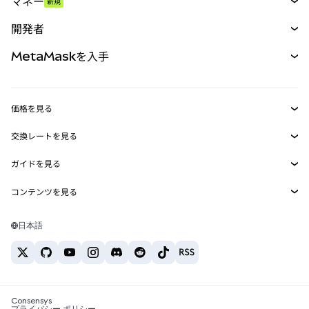
マネー
新規
予測
新規
購入
開発者
パーペチュアル
新規
カード
ドキュメントを表示
MetaMaskを入手
RWA
mUSD
新規
ダッシュボード
トランザクションシールド
収益化
Smart Accounts Kit
Agent Wallet
新規
価格を見る
埋め込みウォレット
Snaps
ビットコインの価格
交換レートを見る
MetaMask Connect
イーサリアムの価格
報酬
新規
BTC→USD
Solanaの価格
ガイドを見る
Snaps
セキュリティ
ETH→USD
BTCの購入
Shiba Inuの価格
USDT→INR
コンテンツを見る
Web3サービス
サポート
ETHの購入
Pepeの価格
ビットコインウォレット
BTC→USDT
SOLの購入
キャリア
Tetherの価格
Solanaウォレット
日本語
BTC→INR
PEPEの購入
お問い合わせ
USDCの価格
おすすめの暗号資産カード
ETH→USDT
USDTの購入
Chanlinkの価格
おすすめのモバイル暗号資産ウォレット
USDT→PHP
USDCの購入
Polymarketとは？
BTC→EUR
SHIBの購入
Consensys
税制関連ニュース
プライバシー ポリシー