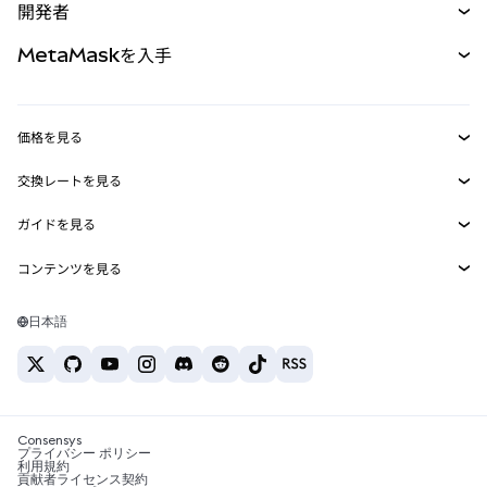
開発者
パーペチュアル
新規
カード
ドキュメントを表示
MetaMaskを入手
RWA
mUSD
新規
ダッシュボード
トランザクションシールド
収益化
Smart Accounts Kit
Agent Wallet
新規
価格を見る
埋め込みウォレット
Snaps
ビットコインの価格
交換レートを見る
MetaMask Connect
イーサリアムの価格
報酬
新規
BTC→USD
Solanaの価格
ガイドを見る
Snaps
セキュリティ
ETH→USD
BTCの購入
Shiba Inuの価格
USDT→INR
コンテンツを見る
Web3サービス
サポート
ETHの購入
Pepeの価格
ビットコインウォレット
BTC→USDT
SOLの購入
キャリア
Tetherの価格
Solanaウォレット
日本語
BTC→INR
PEPEの購入
お問い合わせ
USDCの価格
おすすめの暗号資産カード
ETH→USDT
USDTの購入
Chanlinkの価格
おすすめのモバイル暗号資産ウォレット
USDT→PHP
USDCの購入
Polymarketとは？
BTC→EUR
SHIBの購入
Consensys
税制関連ニュース
プライバシー ポリシー
利用規約
BNBの購入
貢献者ライセンス契約
暗号資産の購入方法は？