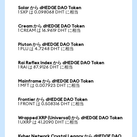
Solar から dHEDGE DAO Token
1 SXP は 0.098068 DHT に相当
Cream から dHEDGE DAO Token
1 CREAM は 16.9619 DHT に相当
Pluton から dHEDGE DAO Token
1 PLU は 4.7248 DHT に相当
Rai Reflex Index から dHEDGE DAO Token
1 RAI は 87.9126 DHT に相当
Mainframe から dHEDGE DAO Token
1 MFT は 0.007923 DHT に相当
Frontier から dHEDGE DAO Token
1 FRONT は 0.508316 DHT に相当
Wrapped XRP (Universal) から dHEDGE DAO Token
1 UXRP は 41.2090 DHT に相当
Kyber Network Crystal Legacy から dHEDGE DAO