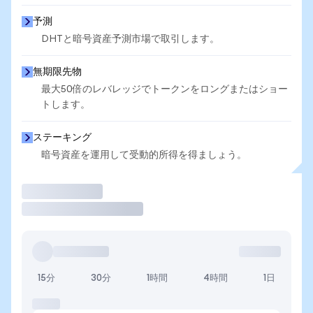
予測
DHTと暗号資産予測市場で取引します。
無期限先物
最大50倍のレバレッジでトークンをロングまたはショー
トします。
ステーキング
暗号資産を運用して受動的所得を得ましょう。
取引
15分
30分
1時間
4時間
1日