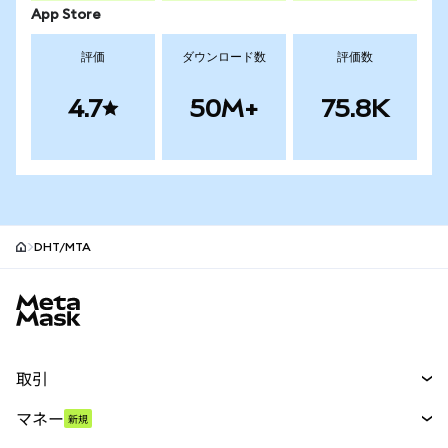
App Store
評価
ダウンロード数
評価数
4.7
50M+
75.8K
DHT/MTA
MetaMaskサイトフッター
取引
スワップ
マネー
新規
予測
新規
購入