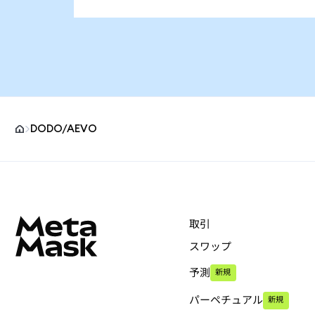
DODO/AEVO
MetaMaskサイトフッター
取引
スワップ
予測
新規
パーペチュアル
新規