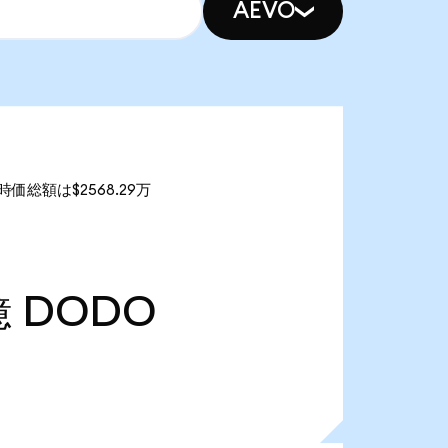
AEVO
時価総額は$2568.29万
億
DODO