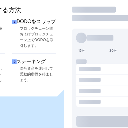
する方法
取引
DODOをスワップ
換
ブロックチェーン間
およびブロックチェ
ーン上でDODOを取
引します。
15分
30分
ステーキング
ッ
暗号資産を運用して
ン
受動的所得を得まし
し
ょう。