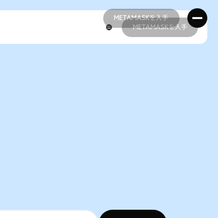
METAMASKを入手
METAMASKを入手
METAMASKを入手
METAMASKを入手