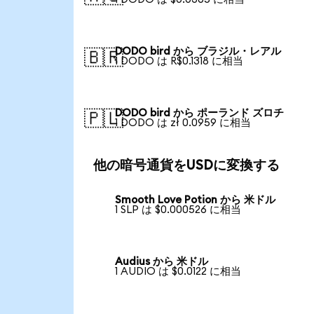
DODO bird から ブラジル・レアル
🇧🇷
1 DODO は R$0.1318 に相当
DODO bird から ポーランド ズロチ
🇵🇱
1 DODO は zł 0.0959 に相当
他の暗号通貨をUSDに変換する
Smooth Love Potion から 米ドル
1 SLP は $0.000526 に相当
Audius から 米ドル
1 AUDIO は $0.0122 に相当