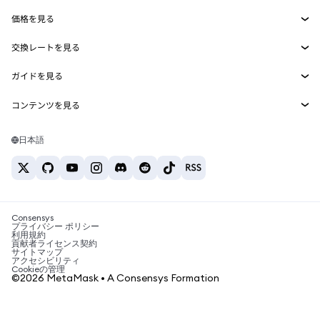
Smart Accounts Kit
Agent Wallet
新規
価格を見る
埋め込みウォレット
Snaps
ビットコインの価格
交換レートを見る
MetaMask Connect
イーサリアムの価格
報酬
新規
BTC→USD
Solanaの価格
ガイドを見る
Snaps
セキュリティ
ETH→USD
BTCの購入
Shiba Inuの価格
USDT→INR
コンテンツを見る
Web3サービス
サポート
ETHの購入
Pepeの価格
ビットコインウォレット
BTC→USDT
SOLの購入
キャリア
Tetherの価格
Solanaウォレット
日本語
BTC→INR
PEPEの購入
お問い合わせ
USDCの価格
おすすめの暗号資産カード
ETH→USDT
USDTの購入
Chanlinkの価格
おすすめのモバイル暗号資産ウォレット
USDT→PHP
USDCの購入
Polymarketとは？
BTC→EUR
SHIBの購入
Consensys
税制関連ニュース
プライバシー ポリシー
利用規約
BNBの購入
貢献者ライセンス契約
暗号資産の購入方法は？
サイトマップ
アクセシビリティ
ビットコインを売るには？
Cookieの管理
©2026 MetaMask • A Consensys Formation