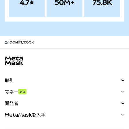
4.7
50M+
75.8K
DONUT/ROOK
MetaMaskサイトフッター
取引
スワップ
マネー
新規
予測
新規
購入
開発者
パーペチュアル
新規
カード
ドキュメントを表示
MetaMaskを入手
RWA
mUSD
新規
ダッシュボード
トランザクションシールド
収益化