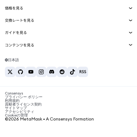
Smart Accounts Kit
Agent Wallet
新規
価格を見る
埋め込みウォレット
Snaps
ビットコインの価格
交換レートを見る
MetaMask Connect
イーサリアムの価格
報酬
新規
BTC→USD
Solanaの価格
ガイドを見る
Snaps
セキュリティ
ETH→USD
BTCの購入
Shiba Inuの価格
USDT→INR
コンテンツを見る
Web3サービス
サポート
ETHの購入
Pepeの価格
ビットコインウォレット
BTC→USDT
SOLの購入
キャリア
Tetherの価格
Solanaウォレット
日本語
BTC→INR
PEPEの購入
お問い合わせ
USDCの価格
おすすめの暗号資産カード
ETH→USDT
USDTの購入
Chanlinkの価格
おすすめのモバイル暗号資産ウォレット
USDT→PHP
USDCの購入
Polymarketとは？
BTC→EUR
SHIBの購入
Consensys
税制関連ニュース
プライバシー ポリシー
利用規約
BNBの購入
貢献者ライセンス契約
暗号資産の購入方法は？
サイトマップ
アクセシビリティ
ビットコインを売るには？
Cookieの管理
©2026 MetaMask • A Consensys Formation