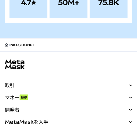
4.7
50M+
75.8K
NIOX/DONUT
MetaMaskサイトフッター
取引
スワップ
マネー
新規
予測
新規
購入
開発者
パーペチュアル
新規
カード
ドキュメントを表示
MetaMaskを入手
RWA
mUSD
新規
ダッシュボード
トランザクションシールド
収益化