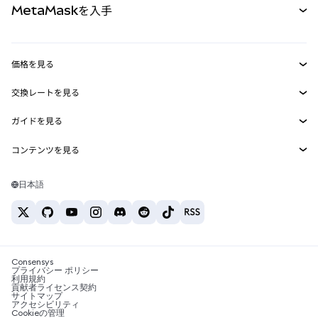
MetaMaskを入手
RWA
mUSD
新規
ダッシュボード
トランザクションシールド
収益化
Smart Accounts Kit
Agent Wallet
新規
価格を見る
埋め込みウォレット
Snaps
ビットコインの価格
交換レートを見る
MetaMask Connect
イーサリアムの価格
報酬
新規
BTC→USD
Solanaの価格
ガイドを見る
Snaps
セキュリティ
ETH→USD
BTCの購入
Shiba Inuの価格
USDT→INR
コンテンツを見る
Web3サービス
サポート
ETHの購入
Pepeの価格
ビットコインウォレット
BTC→USDT
SOLの購入
キャリア
Tetherの価格
Solanaウォレット
日本語
BTC→INR
PEPEの購入
お問い合わせ
USDCの価格
おすすめの暗号資産カード
ETH→USDT
USDTの購入
Chanlinkの価格
おすすめのモバイル暗号資産ウォレット
USDT→PHP
USDCの購入
Polymarketとは？
BTC→EUR
SHIBの購入
Consensys
税制関連ニュース
プライバシー ポリシー
利用規約
BNBの購入
貢献者ライセンス契約
暗号資産の購入方法は？
サイトマップ
アクセシビリティ
ビットコインを売るには？
Cookieの管理