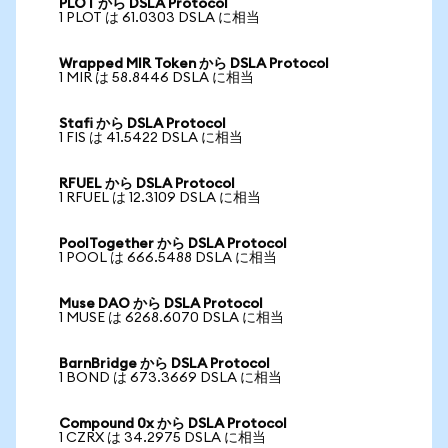
PLOT から DSLA Protocol
1 PLOT は 61.0303 DSLA に相当
Wrapped MIR Token から DSLA Protocol
1 MIR は 58.8446 DSLA に相当
Stafi から DSLA Protocol
1 FIS は 41.5422 DSLA に相当
RFUEL から DSLA Protocol
1 RFUEL は 12.3109 DSLA に相当
PoolTogether から DSLA Protocol
1 POOL は 666.5488 DSLA に相当
Muse DAO から DSLA Protocol
1 MUSE は 6268.6070 DSLA に相当
BarnBridge から DSLA Protocol
1 BOND は 673.3669 DSLA に相当
Compound 0x から DSLA Protocol
1 CZRX は 34.2975 DSLA に相当