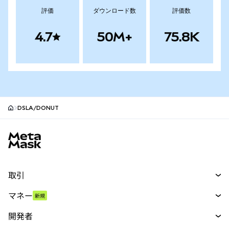
評価
ダウンロード数
評価数
4.7
50M+
75.8K
DSLA/DONUT
MetaMaskサイトフッター
取引
スワップ
マネー
新規
予測
新規
購入
開発者
パーペチュアル
新規
カード
ドキュメントを表示