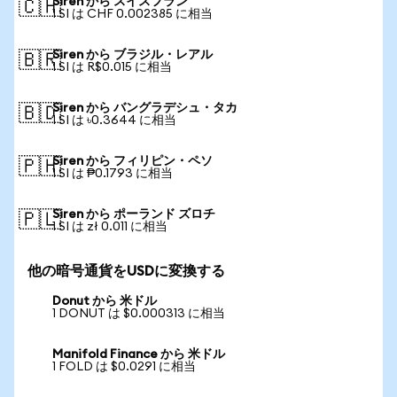
Siren から スイスフラン
🇨🇭
1 SI は CHF 0.002385 に相当
Siren から ブラジル・レアル
🇧🇷
1 SI は R$0.015 に相当
Siren から バングラデシュ・タカ
🇧🇩
1 SI は ৳0.3644 に相当
Siren から フィリピン・ペソ
🇵🇭
1 SI は ₱0.1793 に相当
Siren から ポーランド ズロチ
🇵🇱
1 SI は zł 0.011 に相当
他の暗号通貨をUSDに変換する
Donut から 米ドル
1 DONUT は $0.000313 に相当
Manifold Finance から 米ドル
1 FOLD は $0.0291 に相当