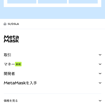
SI/DSLA
MetaMaskサイトフッター
取引
スワップ
マネー
新規
予測
新規
購入
開発者
パーペチュアル
新規
カード
ドキュメントを表示
MetaMaskを入手
RWA
mUSD
新規
ダッシュボード
トランザクションシールド
収益化
Smart Accounts Kit
Agent Wallet
新規
価格を見る
埋め込みウォレット
Snaps
ビットコインの価格