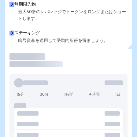
無期限先物
最大50倍のレバレッジでトークンをロングまたはショー
トします。
ステーキング
暗号資産を運用して受動的所得を得ましょう。
取引
15分
30分
1時間
4時間
1日