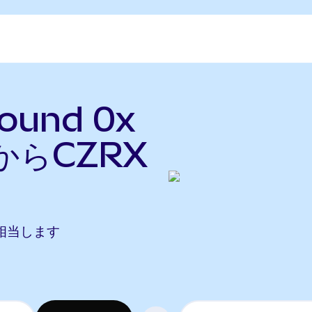
und 0x
からCZRX
Xに相当します