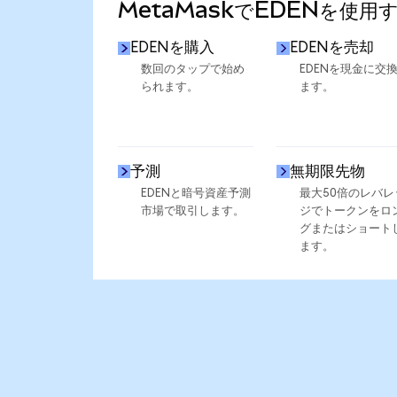
MetaMaskでEDENを使用
EDENを購入
EDENを売却
数回のタップで始め
EDENを現金に交
られます。
ます。
予測
無期限先物
EDENと暗号資産予測
最大50倍のレバレ
市場で取引します。
ジでトークンをロ
グまたはショート
ます。