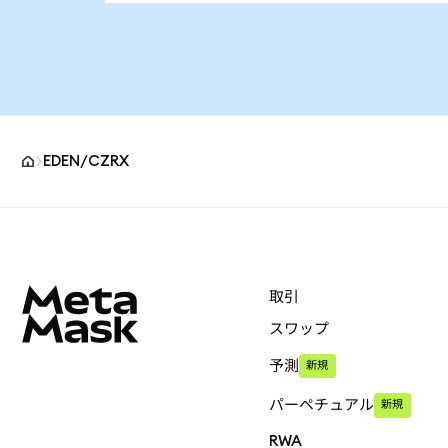
EDEN/CZRX
MetaMaskサイトフッター
取引
スワップ
予測
新規
パーペチュアル
新規
RWA