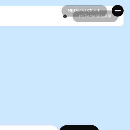
METAMASKを入手
METAMASKを入手
METAMASKを入手
METAMASKを入手