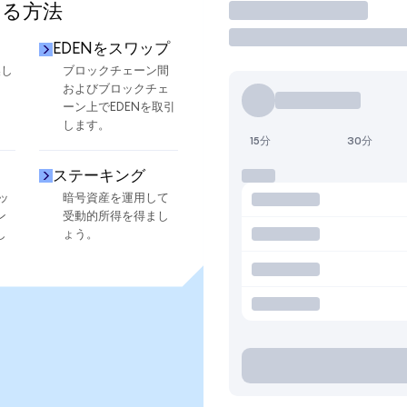
する方法
取引
EDENをスワップ
換し
ブロックチェーン間
およびブロックチェ
ーン上でEDENを取引
します。
15分
30分
ステーキング
ッ
暗号資産を運用して
ン
受動的所得を得まし
し
ょう。