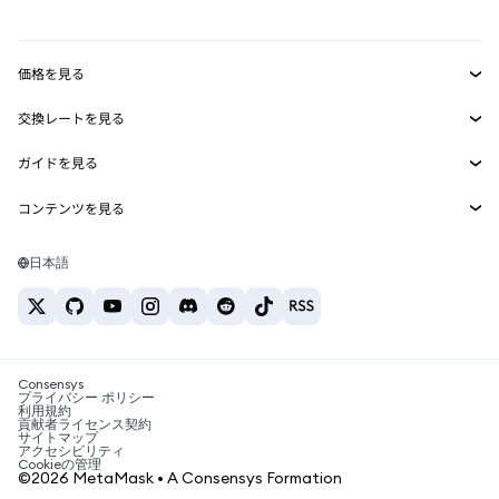
mUSD
新規
ダッシュボード
トランザクションシールド
収益化
Smart Accounts Kit
Agent Wallet
新規
価格を見る
埋め込みウォレット
Snaps
ビットコインの価格
交換レートを見る
MetaMask Connect
イーサリアムの価格
報酬
新規
BTC→USD
Solanaの価格
ガイドを見る
Snaps
セキュリティ
ETH→USD
BTCの購入
Shiba Inuの価格
USDT→INR
コンテンツを見る
Web3サービス
サポート
ETHの購入
Pepeの価格
ビットコインウォレット
BTC→USDT
SOLの購入
キャリア
Tetherの価格
Solanaウォレット
日本語
BTC→INR
PEPEの購入
お問い合わせ
USDCの価格
おすすめの暗号資産カード
ETH→USDT
USDTの購入
Chanlinkの価格
おすすめのモバイル暗号資産ウォレット
USDT→PHP
USDCの購入
Polymarketとは？
BTC→EUR
SHIBの購入
Consensys
税制関連ニュース
プライバシー ポリシー
利用規約
BNBの購入
貢献者ライセンス契約
暗号資産の購入方法は？
サイトマップ
アクセシビリティ
ビットコインを売るには？
Cookieの管理
©2026 MetaMask • A Consensys Formation