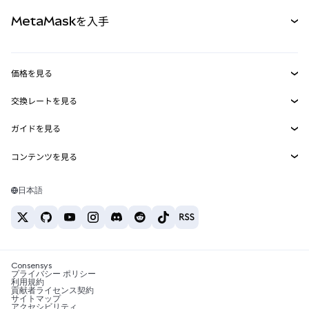
パーペチュアル
新規
カード
ドキュメントを表示
MetaMaskを入手
RWA
mUSD
新規
ダッシュボード
トランザクションシールド
収益化
Smart Accounts Kit
Agent Wallet
新規
価格を見る
埋め込みウォレット
Snaps
ビットコインの価格
交換レートを見る
MetaMask Connect
イーサリアムの価格
報酬
新規
BTC→USD
Solanaの価格
ガイドを見る
Snaps
セキュリティ
ETH→USD
BTCの購入
Shiba Inuの価格
USDT→INR
コンテンツを見る
Web3サービス
サポート
ETHの購入
Pepeの価格
ビットコインウォレット
BTC→USDT
SOLの購入
キャリア
Tetherの価格
Solanaウォレット
日本語
BTC→INR
PEPEの購入
お問い合わせ
USDCの価格
おすすめの暗号資産カード
ETH→USDT
USDTの購入
Chanlinkの価格
おすすめのモバイル暗号資産ウォレット
USDT→PHP
USDCの購入
Polymarketとは？
BTC→EUR
SHIBの購入
Consensys
税制関連ニュース
プライバシー ポリシー
利用規約
BNBの購入
貢献者ライセンス契約
暗号資産の購入方法は？
サイトマップ
アクセシビリティ