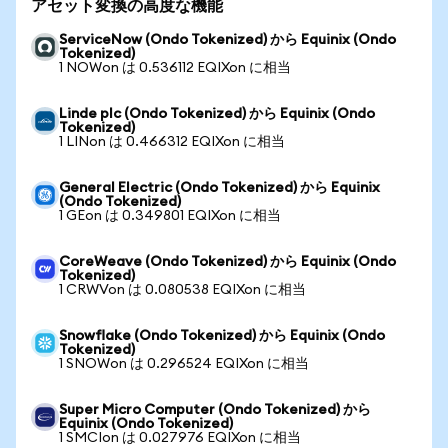
アセット変換の高度な機能
ServiceNow (Ondo Tokenized) から Equinix (Ondo
Tokenized)
1 NOWon は 0.536112 EQIXon に相当
Linde plc (Ondo Tokenized) から Equinix (Ondo
Tokenized)
1 LINon は 0.466312 EQIXon に相当
General Electric (Ondo Tokenized) から Equinix
(Ondo Tokenized)
1 GEon は 0.349801 EQIXon に相当
CoreWeave (Ondo Tokenized) から Equinix (Ondo
Tokenized)
1 CRWVon は 0.080538 EQIXon に相当
Snowflake (Ondo Tokenized) から Equinix (Ondo
Tokenized)
1 SNOWon は 0.296524 EQIXon に相当
Super Micro Computer (Ondo Tokenized) から
Equinix (Ondo Tokenized)
1 SMCIon は 0.027976 EQIXon に相当