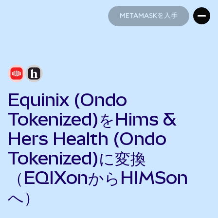
METAMASKを入手
METAMASKを入手
Equinix (Ondo
Tokenized)をHims &
Hers Health (Ondo
Tokenized)に変換
（EQIXonからHIMSon
へ）