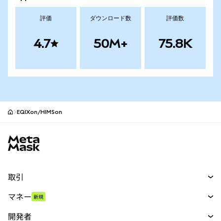
評価
ダウンロード数
評価数
4.7
50M+
75.8K
EQIXon/HIMSon
MetaMaskサイトフッター
取引
スワップ
マネー
新規
予測
新規
購入
開発者