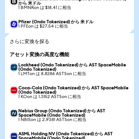
から 米ドル
1 BMNRon は $18.41 に相当
Pfizer (Ondo Tokenized) から 米ドル
1 PFEon は $27.54 に相当
さらに変換を探る
アセット変換の高度な機能
Lockheed (Ondo Tokenized) から AST SpaceMobile
(Ondo Tokenized)
1 LMTon は 8.8286 ASTSon に相当
Coca-Cola (Ondo Tokenized) から AST SpaceMobile
(Ondo Tokenized)
1 KOon は 1.3152 ASTSon に相当
Nebius Group (Ondo Tokenized) から AST
SpaceMobile (Ondo Tokenized)
1 NBISon は 2.9381 ASTSon に相当
ASML Holding NV (Ondo Tokenized) から AST
SpaceMobile (Ondo Tokenized)