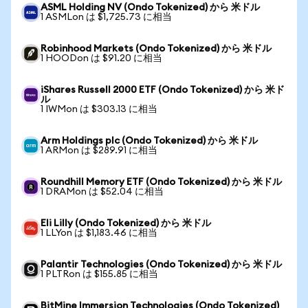
ASML Holding NV (Ondo Tokenized) から 米ドル
1 ASMLon は $1,725.73 に相当
Robinhood Markets (Ondo Tokenized) から 米ドル
1 HOODon は $91.20 に相当
iShares Russell 2000 ETF (Ondo Tokenized) から 米ド
ル
1 IWMon は $303.13 に相当
Arm Holdings plc (Ondo Tokenized) から 米ドル
1 ARMon は $289.91 に相当
Roundhill Memory ETF (Ondo Tokenized) から 米ドル
1 DRAMon は $52.04 に相当
Eli Lilly (Ondo Tokenized) から 米ドル
1 LLYon は $1,183.46 に相当
Palantir Technologies (Ondo Tokenized) から 米ドル
1 PLTRon は $155.85 に相当
BitMine Immersion Technologies (Ondo Tokenized)