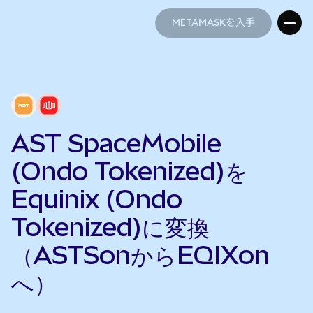
METAMASKを入手
METAMASKを入手
AST SpaceMobile
(Ondo Tokenized)を
Equinix (Ondo
Tokenized)に変換
（ASTSonからEQIXon
へ）