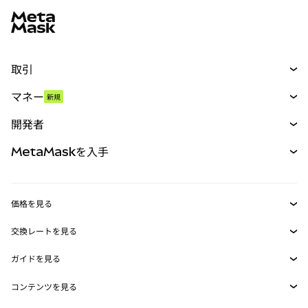
取引
スワップ
マネー
新規
予測
新規
購入
開発者
パーペチュアル
新規
カード
ドキュメントを表示
MetaMaskを入手
RWA
mUSD
新規
ダッシュボード
トランザクションシールド
収益化
Smart Accounts Kit
Agent Wallet
新規
価格を見る
埋め込みウォレット
Snaps
ビットコインの価格
交換レートを見る
MetaMask Connect
イーサリアムの価格
報酬
新規
BTC→USD
Solanaの価格
ガイドを見る
Snaps
セキュリティ
ETH→USD
BTCの購入
Shiba Inuの価格
USDT→INR
コンテンツを見る
Web3サービス
サポート
ETHの購入
Pepeの価格
ビットコインウォレット
BTC→USDT