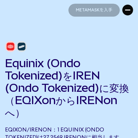
METAMASKを入手
METAMASKを入手
Equinix (Ondo
Tokenized)をIREN
(Ondo Tokenized)に変換
（EQIXonからIRENon
へ）
EQIXON/IRENON：1 EQUINIX (ONDO
TOKENIZED)は27.2569 IRENONに相当します