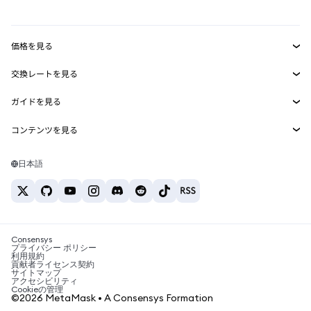
mUSD
新規
ダッシュボード
トランザクションシールド
収益化
Smart Accounts Kit
Agent Wallet
新規
価格を見る
埋め込みウォレット
Snaps
ビットコインの価格
交換レートを見る
MetaMask Connect
イーサリアムの価格
報酬
新規
BTC→USD
Solanaの価格
ガイドを見る
Snaps
セキュリティ
ETH→USD
BTCの購入
Shiba Inuの価格
USDT→INR
コンテンツを見る
Web3サービス
サポート
ETHの購入
Pepeの価格
ビットコインウォレット
BTC→USDT
SOLの購入
キャリア
Tetherの価格
Solanaウォレット
日本語
BTC→INR
PEPEの購入
お問い合わせ
USDCの価格
おすすめの暗号資産カード
ETH→USDT
USDTの購入
Chanlinkの価格
おすすめのモバイル暗号資産ウォレット
USDT→PHP
USDCの購入
Polymarketとは？
BTC→EUR
SHIBの購入
Consensys
税制関連ニュース
プライバシー ポリシー
利用規約
BNBの購入
貢献者ライセンス契約
暗号資産の購入方法は？
サイトマップ
アクセシビリティ
ビットコインを売るには？
Cookieの管理
©2026 MetaMask • A Consensys Formation