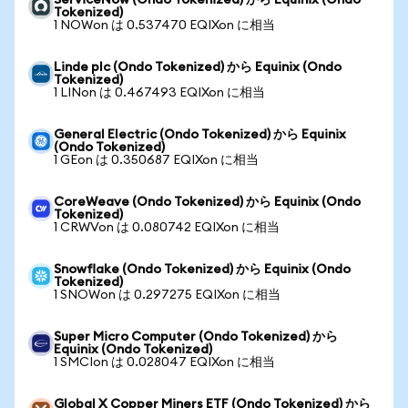
ServiceNow (Ondo Tokenized) から Equinix (Ondo
Tokenized)
1 NOWon は 0.537470 EQIXon に相当
Linde plc (Ondo Tokenized) から Equinix (Ondo
Tokenized)
1 LINon は 0.467493 EQIXon に相当
General Electric (Ondo Tokenized) から Equinix
(Ondo Tokenized)
1 GEon は 0.350687 EQIXon に相当
CoreWeave (Ondo Tokenized) から Equinix (Ondo
Tokenized)
1 CRWVon は 0.080742 EQIXon に相当
Snowflake (Ondo Tokenized) から Equinix (Ondo
Tokenized)
1 SNOWon は 0.297275 EQIXon に相当
Super Micro Computer (Ondo Tokenized) から
Equinix (Ondo Tokenized)
1 SMCIon は 0.028047 EQIXon に相当
Global X Copper Miners ETF (Ondo Tokenized) から