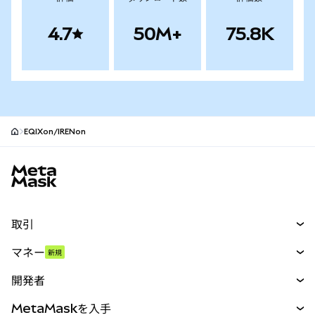
4.7
50M+
75.8K
EQIXon/IRENon
MetaMaskサイトフッター
取引
スワップ
マネー
新規
予測
新規
購入
開発者
パーペチュアル
新規
カード
ドキュメントを表示
MetaMaskを入手
RWA