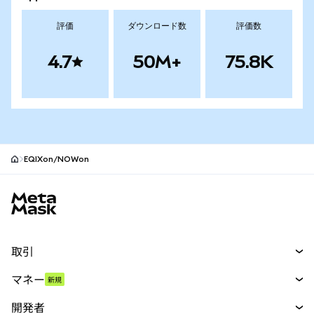
評価
ダウンロード数
評価数
4.7
50M+
75.8K
EQIXon/NOWon
MetaMaskサイトフッター
取引
スワップ
マネー
新規
予測
新規
購入
開発者