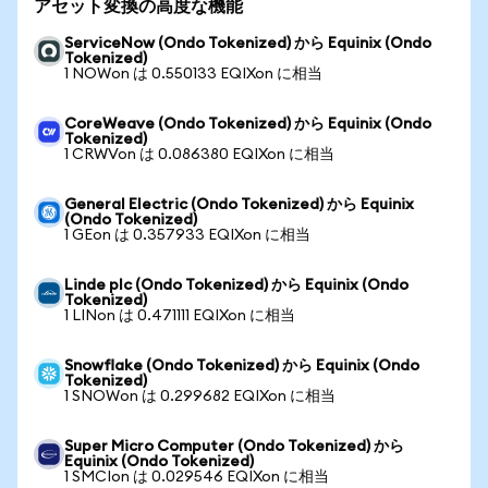
アセット変換の高度な機能
ServiceNow (Ondo Tokenized) から Equinix (Ondo
Tokenized)
1 NOWon は 0.550133 EQIXon に相当
CoreWeave (Ondo Tokenized) から Equinix (Ondo
Tokenized)
1 CRWVon は 0.086380 EQIXon に相当
General Electric (Ondo Tokenized) から Equinix
(Ondo Tokenized)
1 GEon は 0.357933 EQIXon に相当
Linde plc (Ondo Tokenized) から Equinix (Ondo
Tokenized)
1 LINon は 0.471111 EQIXon に相当
Snowflake (Ondo Tokenized) から Equinix (Ondo
Tokenized)
1 SNOWon は 0.299682 EQIXon に相当
Super Micro Computer (Ondo Tokenized) から
Equinix (Ondo Tokenized)
1 SMCIon は 0.029546 EQIXon に相当