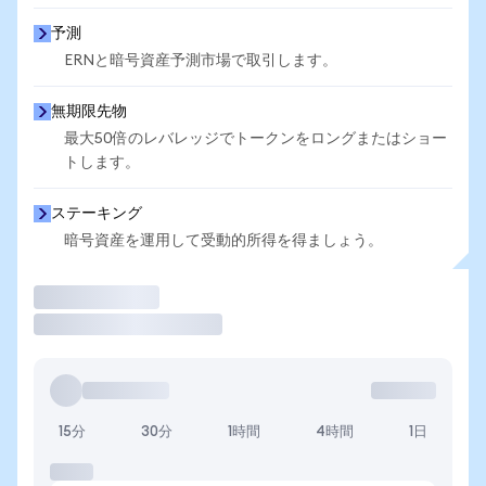
予測
ERNと暗号資産予測市場で取引します。
無期限先物
最大50倍のレバレッジでトークンをロングまたはショー
トします。
ステーキング
暗号資産を運用して受動的所得を得ましょう。
取引
15分
30分
1時間
4時間
1日