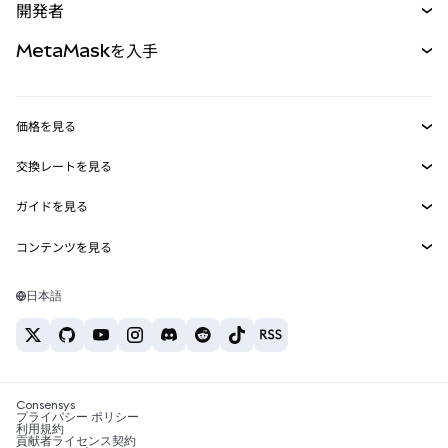
開発者
パーペチュアル
新規
カード
ドキュメントを表示
MetaMaskを入手
RWA
mUSD
新規
ダッシュボード
トランザクションシールド
収益化
Smart Accounts Kit
Agent Wallet
新規
価格を見る
埋め込みウォレット
Snaps
ビットコインの価格
交換レートを見る
MetaMask Connect
イーサリアムの価格
報酬
新規
BTC→USD
Solanaの価格
ガイドを見る
Snaps
セキュリティ
ETH→USD
BTCの購入
Shiba Inuの価格
USDT→INR
コンテンツを見る
Web3サービス
サポート
ETHの購入
Pepeの価格
ビットコインウォレット
BTC→USDT
SOLの購入
キャリア
Tetherの価格
Solanaウォレット
日本語
BTC→INR
PEPEの購入
お問い合わせ
USDCの価格
おすすめの暗号資産カード
ETH→USDT
USDTの購入
Chanlinkの価格
おすすめのモバイル暗号資産ウォレット
USDT→PHP
USDCの購入
Polymarketとは？
BTC→EUR
SHIBの購入
Consensys
税制関連ニュース
プライバシー ポリシー
利用規約
BNBの購入
貢献者ライセンス契約
暗号資産の購入方法は？