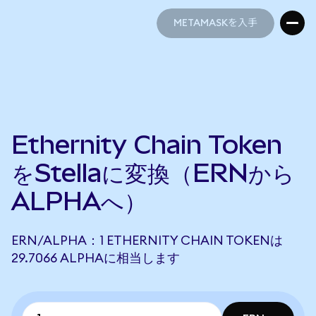
METAMASKを入手
METAMASKを入手
Ethernity Chain Token
をStellaに変換（ERNから
ALPHAへ）
ERN/ALPHA：1 ETHERNITY CHAIN TOKENは
29.7066 ALPHAに相当します