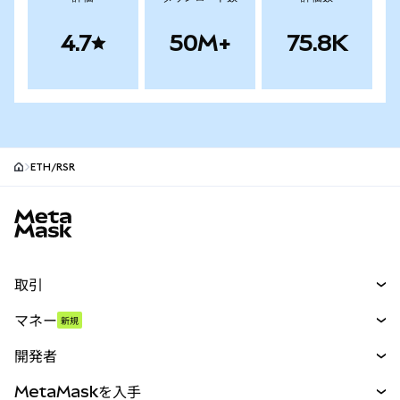
4.7
50M+
75.8K
ETH/RSR
MetaMaskサイトフッター
取引
スワップ
マネー
新規
予測
新規
購入
開発者
パーペチュアル
新規
カード
ドキュメントを表示
MetaMaskを入手
RWA