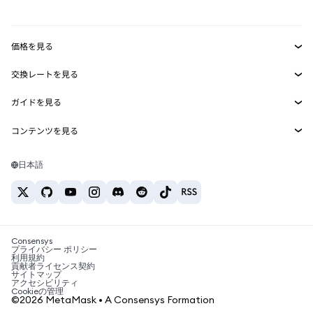
mUSD
新規
ダッシュボード
トランザクションシールド
収益化
Smart Accounts Kit
Agent Wallet
新規
価格を見る
埋め込みウォレット
Snaps
ビットコインの価格
交換レートを見る
MetaMask Connect
イーサリアムの価格
報酬
新規
BTC→USD
Solanaの価格
ガイドを見る
Snaps
セキュリティ
ETH→USD
BTCの購入
Shiba Inuの価格
USDT→INR
コンテンツを見る
Web3サービス
サポート
ETHの購入
Pepeの価格
ビットコインウォレット
BTC→USDT
SOLの購入
キャリア
Tetherの価格
Solanaウォレット
日本語
BTC→INR
PEPEの購入
お問い合わせ
USDCの価格
おすすめの暗号資産カード
ETH→USDT
USDTの購入
Chanlinkの価格
おすすめのモバイル暗号資産ウォレット
USDT→PHP
USDCの購入
Polymarketとは？
BTC→EUR
SHIBの購入
Consensys
税制関連ニュース
プライバシー ポリシー
利用規約
BNBの購入
貢献者ライセンス契約
暗号資産の購入方法は？
サイトマップ
アクセシビリティ
ビットコインを売るには？
Cookieの管理
©2026 MetaMask • A Consensys Formation