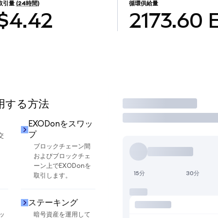
取引量
(24時間)
循環供給量
$4.42
2173.60
使用する方法
取引
EXODonをスワッ
プ
交
ブロックチェーン間
およびブロックチェ
ーン上でEXODonを
15分
30分
取引します。
ステーキング
ッ
暗号資産を運用して