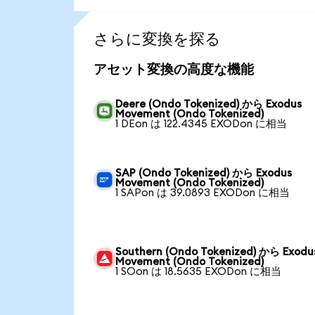
さらに変換を探る
アセット変換の高度な機能
Deere (Ondo Tokenized) から Exodus
Movement (Ondo Tokenized)
1 DEon は 122.4345 EXODon に相当
SAP (Ondo Tokenized) から Exodus
Movement (Ondo Tokenized)
1 SAPon は 39.0893 EXODon に相当
Southern (Ondo Tokenized) から Exodu
Movement (Ondo Tokenized)
1 SOon は 18.5635 EXODon に相当