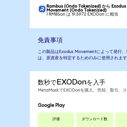
Rambus (Ondo Tokenized) から Exodus
Movement (Ondo Tokenized)
1 RMBSon は 19.5972 EXODon に相当
免責事項
この製品はExodus Movementによって
は、原資産を特定するためのみに使用されます
数秒でEXODonを入手
MetaMaskでEXODonを購入、売却、取
Google Play
評価
ダウンロード数