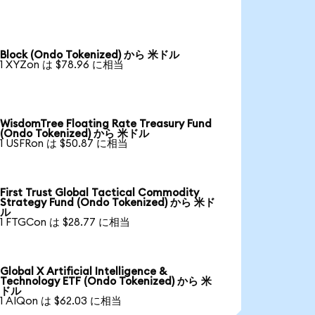
Block (Ondo Tokenized) から 米ドル
1 XYZon は $78.96 に相当
WisdomTree Floating Rate Treasury Fund
(Ondo Tokenized) から 米ドル
1 USFRon は $50.87 に相当
First Trust Global Tactical Commodity
Strategy Fund (Ondo Tokenized) から 米ド
ル
1 FTGCon は $28.77 に相当
Global X Artificial Intelligence &
Technology ETF (Ondo Tokenized) から 米
ドル
1 AIQon は $62.03 に相当