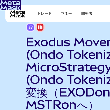
トレード
マネー
開発者
Exodus Move
(Ondo Tokeni
MicroStrateg
(Ondo Tokeni
変換（EXODo
MSTRonへ）