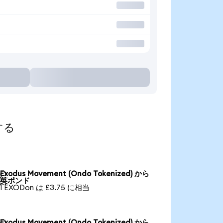
する
Exodus Movement (Ondo Tokenized) から

英ポンド
1 EXODon は £3.75 に相当
Exodus Movement (Ondo Tokenized) から