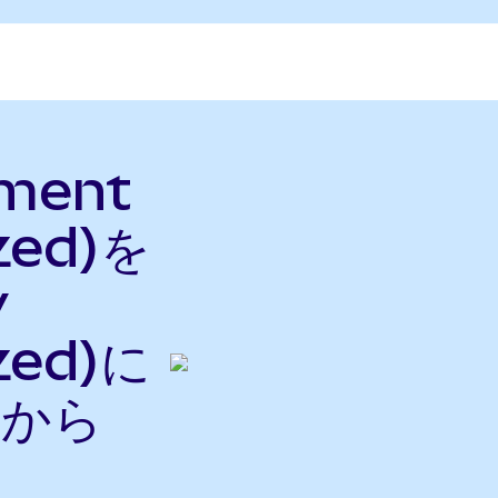
ment
zed)を
y
zed)に
nから