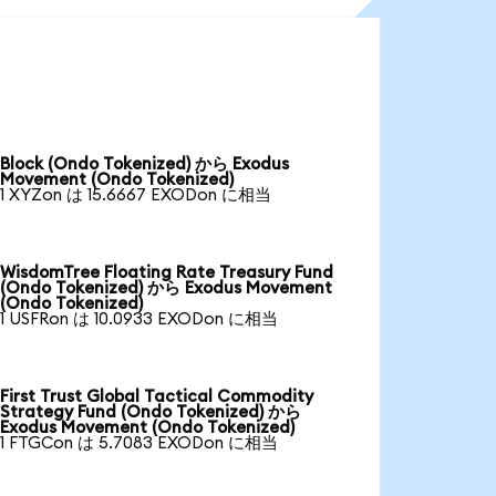
Block (Ondo Tokenized) から Exodus
Movement (Ondo Tokenized)
1 XYZon は 15.6667 EXODon に相当
WisdomTree Floating Rate Treasury Fund
(Ondo Tokenized) から Exodus Movement
(Ondo Tokenized)
1 USFRon は 10.0933 EXODon に相当
First Trust Global Tactical Commodity
Strategy Fund (Ondo Tokenized) から
Exodus Movement (Ondo Tokenized)
1 FTGCon は 5.7083 EXODon に相当