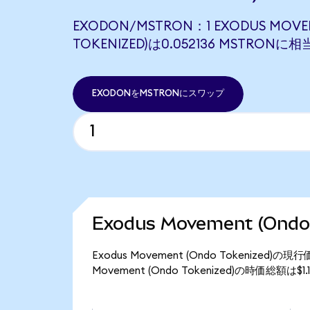
EXODON/MSTRON：1 EXODUS MOVE
TOKENIZED)は0.052136 MSTRONに
EXODONをMSTRONにスワップ
Exodus Movement (Ond
Exodus Movement (Ondo Tokenized
Movement (Ondo Tokenized)の時価総額は