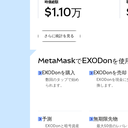
時価総額
$1.10万
さらに統計を見る
さらに統計を見る
MetaMaskでEXODonを
EXODonを購入
EXODonを売却
数回のタップで始め
EXODonを現金に
られます。
換します。
予測
無期限先物
EXODonと暗号資産
最大50倍のレバレ