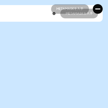
METAMASKを入手
METAMASKを入手
METAMASKを入手
METAMASKを入手