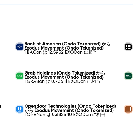
Bank of America (Ondo Tokenized) から
Exodus Movement (Ondo Tokenized)
1 BACon は 12.5952 EXODon に相当
Grab Holdings (Ondo Tokenized) から
Exodus Movement (Ondo Tokenized)
1 GRABon は 0.736111 EXODon に相当
s
Opendoor Technologies (Ondo Tokenized)
から Exodus Movement (Ondo Tokenized)
1 OPENon は 0.682540 EXODon に相当