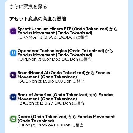
さらに変換を探る
アセット変換の高度な機能
Sprott Uranium Miners ETF (Ondo Tokenized) から
Exodus Movement (Ondo Tokenized)
1 URNMon は 10.3361 EXODon に相当
Opendoor Technologies (Ondo Tokenized) から
Exodus Movement (Ondo Tokenized)
1 OPENon は 0.671763 EXODon に相当
SoundHound AI (Ondo Tokenized) から Exodus
Movement (Ondo Tokenized)
1 SOUNon は 1.5016 EXODon に相当
Bank of America (Ondo Tokenized) から Exodus
Movement (Ondo Tokenized)
1 BACon は 12.0127 EXODon に相当
Deere (Ondo Tokenized) から Exodus Movement
(Ondo Tokenized)
1 DEon は 118.9924 EXODon に相当