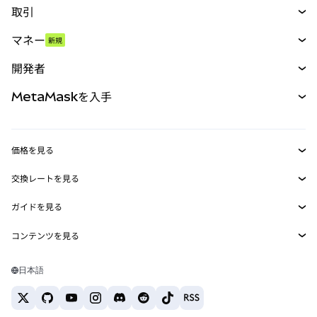
取引
スワップ
マネー
新規
予測
新規
購入
開発者
パーペチュアル
新規
カード
ドキュメントを表示
MetaMaskを入手
RWA
mUSD
新規
ダッシュボード
トランザクションシールド
収益化
Smart Accounts Kit
Agent Wallet
新規
価格を見る
埋め込みウォレット
Snaps
ビットコインの価格
交換レートを見る
MetaMask Connect
イーサリアムの価格
報酬
新規
BTC→USD
Solanaの価格
ガイドを見る
Snaps
セキュリティ
ETH→USD
BTCの購入
Shiba Inuの価格
USDT→INR
コンテンツを見る
Web3サービス
サポート
ETHの購入
Pepeの価格
ビットコインウォレット
BTC→USDT
SOLの購入
キャリア
Tetherの価格
Solanaウォレット
日本語
BTC→INR
PEPEの購入
お問い合わせ
USDCの価格
おすすめの暗号資産カード
ETH→USDT
USDTの購入
Chanlinkの価格
おすすめのモバイル暗号資産ウォレット