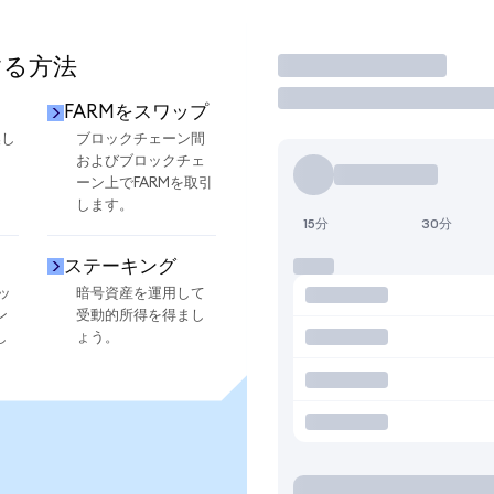
する方法
取引
FARMをスワップ
換し
ブロックチェーン間
およびブロックチェ
ーン上でFARMを取引
します。
15分
30分
ステーキング
ッ
暗号資産を運用して
ン
受動的所得を得まし
し
ょう。