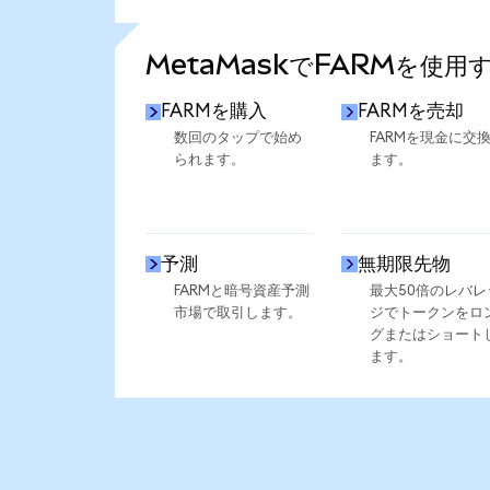
さらに統計を見る
MetaMaskでFARMを使用
FARMを購入
FARMを売却
数回のタップで始め
FARMを現金に交
られます。
ます。
予測
無期限先物
FARMと暗号資産予測
最大50倍のレバレ
市場で取引します。
ジでトークンをロ
グまたはショート
ます。