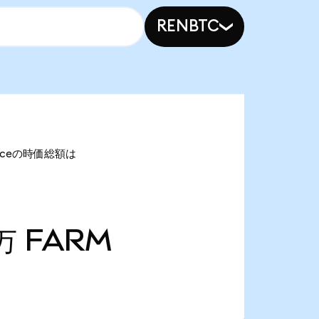
RENBTC
nanceの時価総額は
2万
FARM