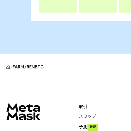
FARM/RENBTC
MetaMaskサイトフッター
取引
スワップ
予測
新規