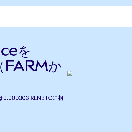
nceを
（FARMか
）
Eは0.000303 RENBTCに相