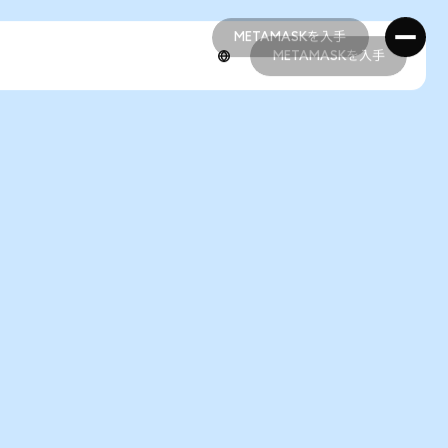
METAMASKを入手
METAMASKを入手
METAMASKを入手
METAMASKを入手