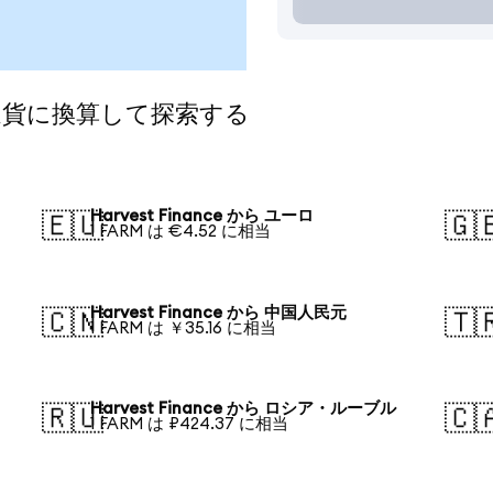
気の通貨に換算して探索する
Harvest Finance から ユーロ
🇪🇺
🇬
1 FARM は €4.52 に相当
Harvest Finance から 中国人民元
🇨🇳
🇹
1 FARM は ￥35.16 に相当
Harvest Finance から ロシア・ルーブル
🇷🇺
🇨
1 FARM は ₽424.37 に相当