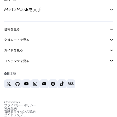
パーペチュアル
新規
カード
ドキュメントを表示
MetaMaskを入手
RWA
mUSD
新規
ダッシュボード
トランザクションシールド
収益化
Smart Accounts Kit
Agent Wallet
新規
価格を見る
埋め込みウォレット
Snaps
ビットコインの価格
交換レートを見る
MetaMask Connect
イーサリアムの価格
報酬
新規
BTC→USD
Solanaの価格
ガイドを見る
Snaps
セキュリティ
ETH→USD
BTCの購入
Shiba Inuの価格
USDT→INR
コンテンツを見る
Web3サービス
サポート
ETHの購入
Pepeの価格
ビットコインウォレット
BTC→USDT
SOLの購入
キャリア
Tetherの価格
Solanaウォレット
日本語
BTC→INR
PEPEの購入
お問い合わせ
USDCの価格
おすすめの暗号資産カード
ETH→USDT
USDTの購入
Chanlinkの価格
おすすめのモバイル暗号資産ウォレット
USDT→PHP
USDCの購入
Polymarketとは？
BTC→EUR
SHIBの購入
Consensys
税制関連ニュース
プライバシー ポリシー
利用規約
BNBの購入
貢献者ライセンス契約
暗号資産の購入方法は？
サイトマップ