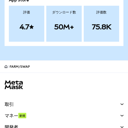
App Store
評価
ダウンロード数
評価数
4.7
50M+
75.8K
FARM/SWAP
MetaMaskサイトフッター
取引
スワップ
マネー
新規
予測
新規
購入
開発者