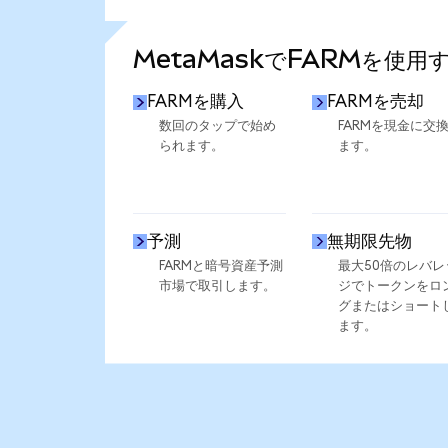
さらに統計を見る
MetaMaskでFARMを使用
FARMを購入
FARMを売却
数回のタップで始め
FARMを現金に交
られます。
ます。
予測
無期限先物
FARMと暗号資産予測
最大50倍のレバレ
市場で取引します。
ジでトークンをロ
グまたはショート
ます。