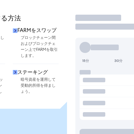
する方法
取引
FARMをスワップ
換し
ブロックチェーン間
およびブロックチェ
ーン上でFARMを取引
します。
15分
30分
ステーキング
ッ
暗号資産を運用して
ン
受動的所得を得まし
し
ょう。