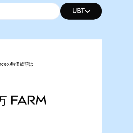
UBT
nanceの時価総額は
2万
FARM