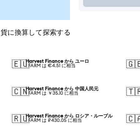
気の通貨に換算して探索する
Harvest Finance から ユーロ
🇪🇺
🇬
1 FARM は €4.51 に相当
Harvest Finance から 中国人民元
🇨🇳
🇹
1 FARM は ￥35.10 に相当
Harvest Finance から ロシア・ルーブル
🇷🇺
🇨
1 FARM は ₽430.05 に相当