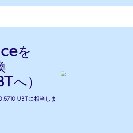
nceを
換
BTへ）
50.5710 UBTに相当しま