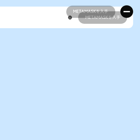
METAMASKを入手
METAMASKを入手
METAMASKを入手
METAMASKを入手