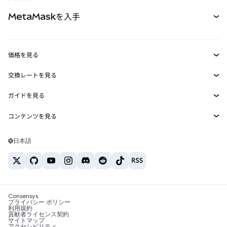
パーペチュアル
新規
カード
ドキュメントを表示
MetaMaskを入手
RWA
mUSD
新規
ダッシュボード
トランザクションシールド
収益化
Smart Accounts Kit
Agent Wallet
新規
価格を見る
埋め込みウォレット
Snaps
ビットコインの価格
交換レートを見る
MetaMask Connect
イーサリアムの価格
報酬
新規
BTC→USD
Solanaの価格
ガイドを見る
Snaps
セキュリティ
ETH→USD
BTCの購入
Shiba Inuの価格
USDT→INR
コンテンツを見る
Web3サービス
サポート
ETHの購入
Pepeの価格
ビットコインウォレット
BTC→USDT
SOLの購入
キャリア
Tetherの価格
Solanaウォレット
日本語
BTC→INR
PEPEの購入
お問い合わせ
USDCの価格
おすすめの暗号資産カード
ETH→USDT
USDTの購入
Chanlinkの価格
おすすめのモバイル暗号資産ウォレット
USDT→PHP
USDCの購入
Polymarketとは？
BTC→EUR
SHIBの購入
Consensys
税制関連ニュース
プライバシー ポリシー
利用規約
BNBの購入
貢献者ライセンス契約
暗号資産の購入方法は？
サイトマップ
アクセシビリティ