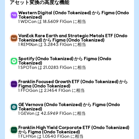
アセット変換の高度な機能
Western Digital (Ondo Tokenized) から Figma (Ondo
Tokenized)
1 WDCon は 18.5609 FIGon に相当
VanEck Rare Earth and Strategic Metals ETF (Ondo
Tokenized) から Figma (Ondo Tokenized)
1 REMXon は 3.2843 FIGon に相当
Spotify (Ondo Tokenized) から Figma (Ondo
Tokenized)
1 SPOTon は 21.0283 FIGon に相当
Franklin Focused Growth ETF (Ondo Tokenized) から
Figma (Ondo Tokenized)
1 FFOGon は 2.1454 FIGon に相当
GE Vernova (Ondo Tokenized) から Figma (Ondo
Tokenized)
1 GEVon は 42.5969 FIGon に相当
Franklin High Yield Corporate ETF (Ondo Tokenized)
から Figma (Ondo Tokenized)
1 FLHYon は 1.0540 FIGon に相当