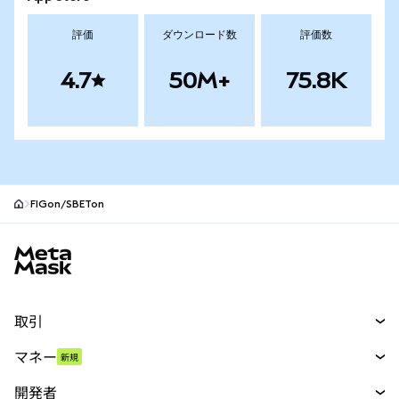
評価
ダウンロード数
評価数
4.7
50M+
75.8K
FIGon/SBETon
MetaMaskサイトフッター
取引
スワップ
マネー
新規
予測
新規
購入
開発者