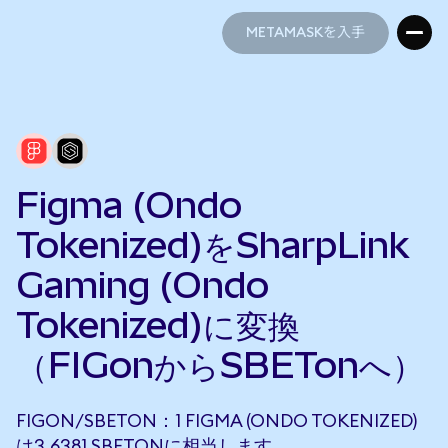
METAMASKを入手
METAMASKを入手
Figma (Ondo
Tokenized)をSharpLink
Gaming (Ondo
Tokenized)に変換
（FIGonからSBETonへ）
FIGON/SBETON：1 FIGMA (ONDO TOKENIZED)
は3.6381 SBETONに相当します