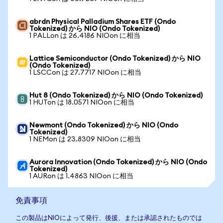
abrdn Physical Palladium Shares ETF (Ondo
Tokenized) から NIO (Ondo Tokenized)
1 PALLon は 26.4186 NIOon に相当
Lattice Semiconductor (Ondo Tokenized) から NIO
(Ondo Tokenized)
1 LSCCon は 27.7717 NIOon に相当
Hut 8 (Ondo Tokenized) から NIO (Ondo Tokenized)
1 HUTon は 18.0571 NIOon に相当
Newmont (Ondo Tokenized) から NIO (Ondo
Tokenized)
1 NEMon は 23.8309 NIOon に相当
Aurora Innovation (Ondo Tokenized) から NIO (Ondo
Tokenized)
1 AURon は 1.4863 NIOon に相当
免責事項
この製品はNIOによって発行、後援、または承認されたものでは