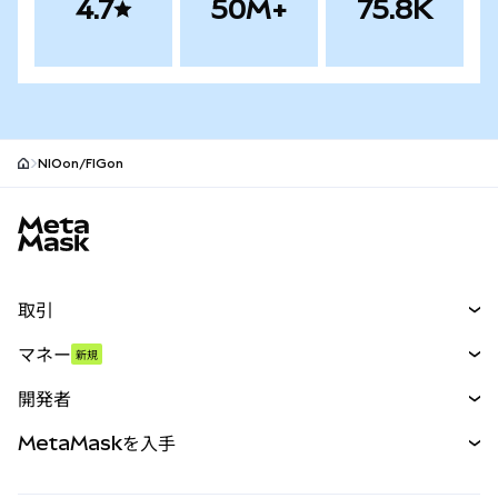
4.7
50M+
75.8K
NIOon/FIGon
MetaMaskサイトフッター
取引
スワップ
マネー
新規
予測
新規
購入
開発者
パーペチュアル
新規
カード
ドキュメントを表示
MetaMaskを入手
RWA
mUSD
新規
ダッシュボード
トランザクションシールド
収益化