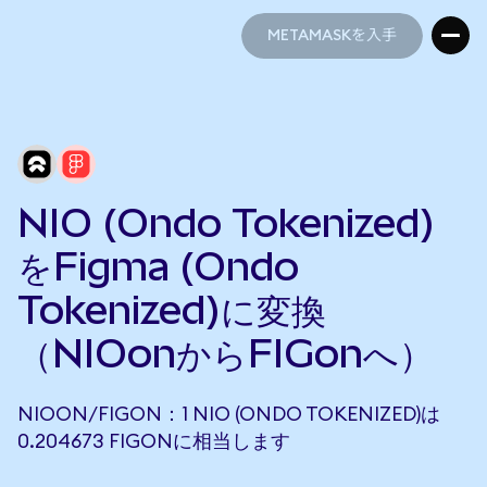
METAMASKを入手
METAMASKを入手
NIO (Ondo Tokenized)
をFigma (Ondo
Tokenized)に変換
（NIOonからFIGonへ）
NIOON/FIGON：1 NIO (ONDO TOKENIZED)は
0.204673 FIGONに相当します