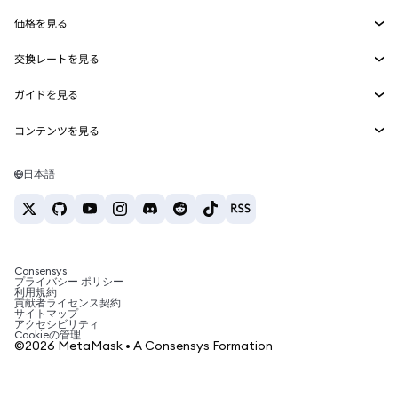
Smart Accounts Kit
Agent Wallet
新規
価格を見る
埋め込みウォレット
Snaps
ビットコインの価格
交換レートを見る
MetaMask Connect
イーサリアムの価格
報酬
新規
BTC→USD
Solanaの価格
ガイドを見る
Snaps
セキュリティ
ETH→USD
BTCの購入
Shiba Inuの価格
USDT→INR
コンテンツを見る
Web3サービス
サポート
ETHの購入
Pepeの価格
ビットコインウォレット
BTC→USDT
SOLの購入
キャリア
Tetherの価格
Solanaウォレット
日本語
BTC→INR
PEPEの購入
お問い合わせ
USDCの価格
おすすめの暗号資産カード
ETH→USDT
USDTの購入
Chanlinkの価格
おすすめのモバイル暗号資産ウォレット
USDT→PHP
USDCの購入
Polymarketとは？
BTC→EUR
SHIBの購入
Consensys
税制関連ニュース
プライバシー ポリシー
利用規約
BNBの購入
貢献者ライセンス契約
暗号資産の購入方法は？
サイトマップ
アクセシビリティ
ビットコインを売るには？
Cookieの管理
©2026 MetaMask • A Consensys Formation