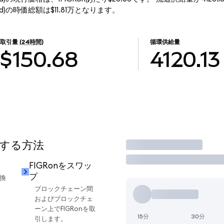
okenized)の時価総額は$11.81万となります。
取引量
(24時間)
循環供給量
$150.68
4120.13
用する方法
取引
FIGRonをスワッ
プ
交換
ブロックチェーン間
およびブロックチェ
ーン上でFIGRonを取
15分
30分
引します。