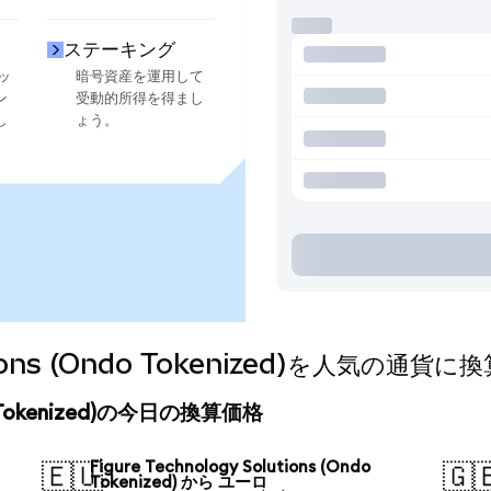
ステーキング
ッ
暗号資産を運用して
ン
受動的所得を得まし
し
ょう。
lutions (Ondo Tokenized)を人気の通
Ondo Tokenized)の今日の換算価格
Figure Technology Solutions (Ondo
🇪🇺
🇬
Tokenized) から ユーロ