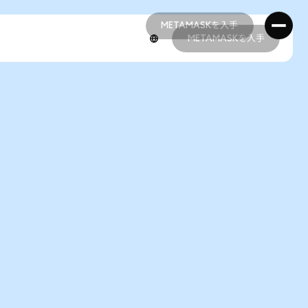
METAMASKを入手
METAMASKを入手
METAMASKを入手
METAMASKを入手