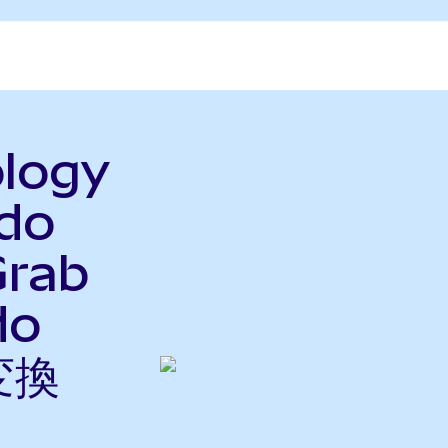
ology
ndo
Grab
do
変換