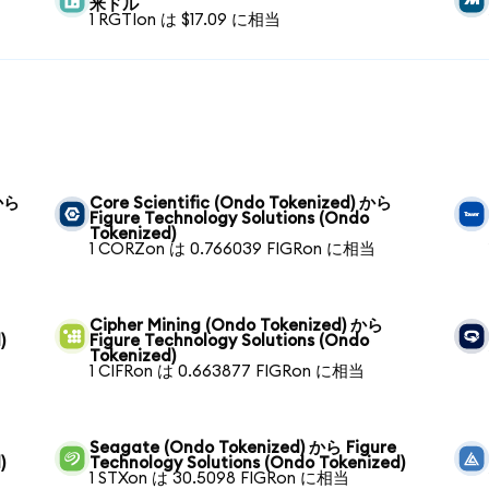
米ドル
1 RGTIon は $17.09 に相当
 から
Core Scientific (Ondo Tokenized) から
Figure Technology Solutions (Ondo
Tokenized)
1 CORZon は 0.766039 FIGRon に相当
Cipher Mining (Ondo Tokenized) から
)
Figure Technology Solutions (Ondo
Tokenized)
1 CIFRon は 0.663877 FIGRon に相当
Seagate (Ondo Tokenized) から Figure
)
Technology Solutions (Ondo Tokenized)
1 STXon は 30.5098 FIGRon に相当