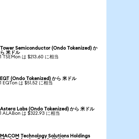
Tower Semiconductor (Ondo Tokenized) か
ら 米ドル
1 TSEMon は $213.60 に相当
EQT (Ondo Tokenized) から 米ドル
1 EQTon は $51.52 に相当
Astera Labs (Ondo Tokenized) から 米ドル
1 ALABon は $322.93 に相当
MACOM Technology Solutions Holdings