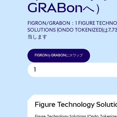
GRABonへ）
FIGRON/GRABON：1 FIGURE TECHN
SOLUTIONS (ONDO TOKENIZED)は7.
当します
FIGRONをGRABONにスワップ
Figure Technology Sol
Figure Technology Solutions (Ondo