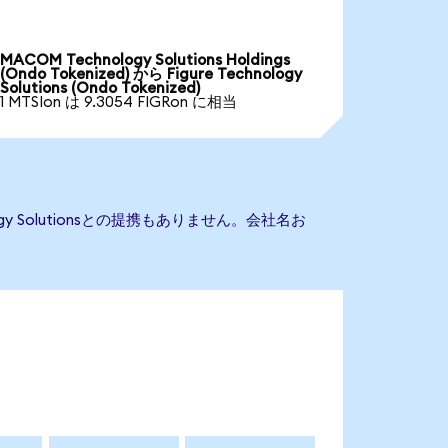
MACOM Technology Solutions Holdings
(Ondo Tokenized) から Figure Technology
Solutions (Ondo Tokenized)
1 MTSIon は 9.3054 FIGRon に相当
logy Solutionsとの提携もありません。会社名お