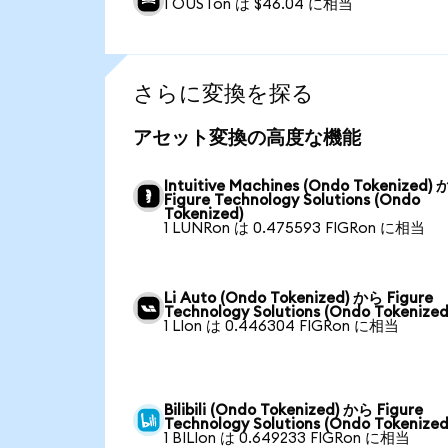
1 OUSTon は $46.04 に相当
さらに変換を探る
アセット変換の高度な機能
Intuitive Machines (Ondo Tokenized)
Figure Technology Solutions (Ondo
Tokenized)
1 LUNRon は 0.475593 FIGRon に相当
Li Auto (Ondo Tokenized) から Figure
Technology Solutions (Ondo Tokenized
1 LIon は 0.446304 FIGRon に相当
Bilibili (Ondo Tokenized) から Figure
Technology Solutions (Ondo Tokenized
1 BILIon は 0.649233 FIGRon に相当