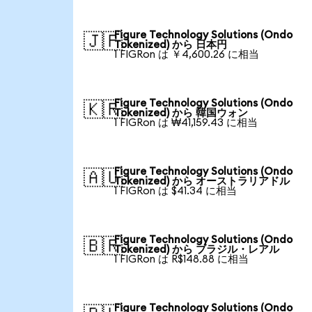
Figure Technology Solutions (Ondo
🇯🇵
Tokenized) から 日本円
1 FIGRon は ￥4,600.26 に相当
Figure Technology Solutions (Ondo
🇰🇷
Tokenized) から 韓国ウォン
1 FIGRon は ₩41,159.43 に相当
Figure Technology Solutions (Ondo
🇦🇺
Tokenized) から オーストラリアドル
1 FIGRon は $41.34 に相当
Figure Technology Solutions (Ondo
🇧🇷
Tokenized) から ブラジル・レアル
1 FIGRon は R$148.88 に相当
Figure Technology Solutions (Ondo