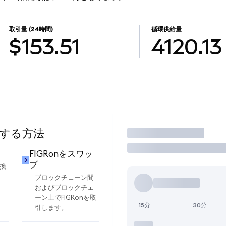
取引量
(24時間)
循環供給量
$153.51
4120.13
用する方法
取引
FIGRonをスワッ
プ
交換
ブロックチェーン間
およびブロックチェ
ーン上でFIGRonを取
15分
30分
引します。