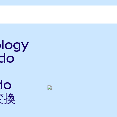
ology
ndo
do
変換