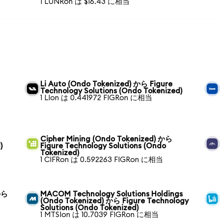
1 LUNRon は $16.43 に相当
Li Auto (Ondo Tokenized) から Figure
Technology Solutions (Ondo Tokenized)
1 LIon は 0.441972 FIGRon に相当
Cipher Mining (Ondo Tokenized) から
)
Figure Technology Solutions (Ondo
Tokenized)
1 CIFRon は 0.592263 FIGRon に相当
から
MACOM Technology Solutions Holdings
(Ondo Tokenized) から Figure Technology
Solutions (Ondo Tokenized)
1 MTSIon は 10.7039 FIGRon に相当