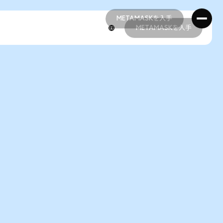
METAMASKを入手
METAMASKを入手
METAMASKを入手
METAMASKを入手