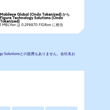
Mobileye Global (Ondo Tokenized) から
Figure Technology Solutions (Ondo
Tokenized)
1 MBLYon は 0.298870 FIGRon に相当
logy Solutionsとの提携もありません。会社名お