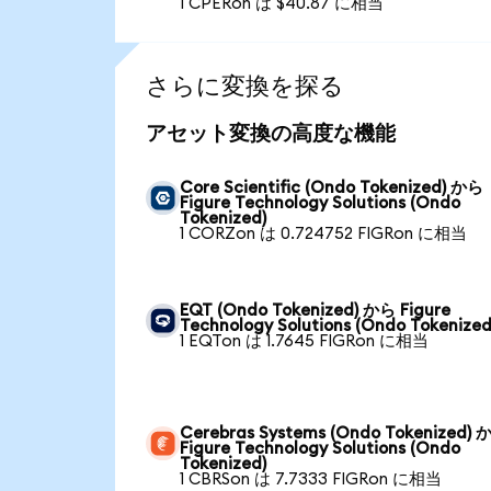
1 CPERon は $40.87 に相当
さらに変換を探る
アセット変換の高度な機能
Core Scientific (Ondo Tokenized) から
Figure Technology Solutions (Ondo
Tokenized)
1 CORZon は 0.724752 FIGRon に相当
EQT (Ondo Tokenized) から Figure
Technology Solutions (Ondo Tokenized
1 EQTon は 1.7645 FIGRon に相当
Cerebras Systems (Ondo Tokenized) 
Figure Technology Solutions (Ondo
Tokenized)
1 CBRSon は 7.7333 FIGRon に相当