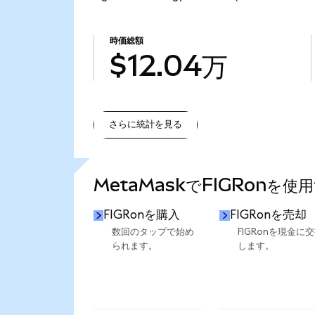
時価総額
$12.04万
さらに統計を見る
さらに統計を見る
MetaMaskでFIGRonを使
FIGRonを購入
FIGRonを売却
数回のタップで始め
FIGRonを現金に
られます。
します。