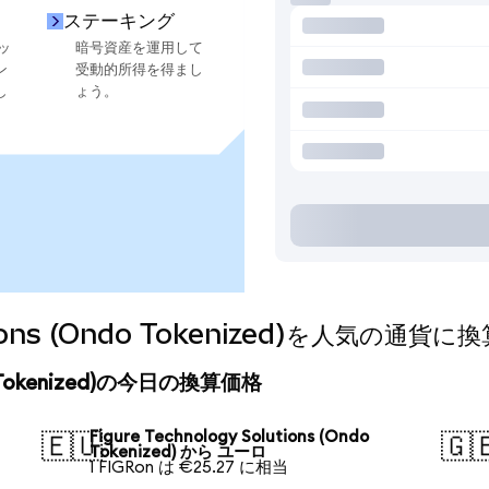
ステーキング
ッ
暗号資産を運用して
ン
受動的所得を得まし
し
ょう。
lutions (Ondo Tokenized)を人気の通
Ondo Tokenized)の今日の換算価格
Figure Technology Solutions (Ondo
🇪🇺
🇬
Tokenized) から ユーロ
1 FIGRon は €25.27 に相当