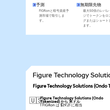
予測
無期限先物
FIGRonと暗号資産予
最大50倍のレバレ
測市場で取引しま
ジでトークンをロ
す。
グまたはショート
ます。
Figure Technology So
Figure Technology Solutions (
Figure Technology Solutions (Ondo
🇺🇸
Tokenized) から 米ドル
1 FIGRon は $29.21 に相当