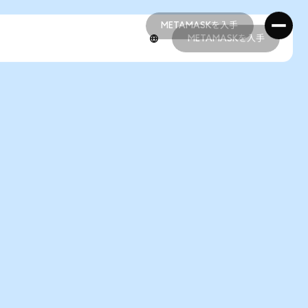
METAMASKを入手
METAMASKを入手
METAMASKを入手
METAMASKを入手