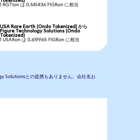
Tokenized)
1 RGTIon は 0.581436 FIGRon に相当
USA Rare Earth (Ondo Tokenized) から
Figure Technology Solutions (Ondo
Tokenized)
1 USARon は 0.619965 FIGRon に相当
logy Solutionsとの提携もありません。会社名お