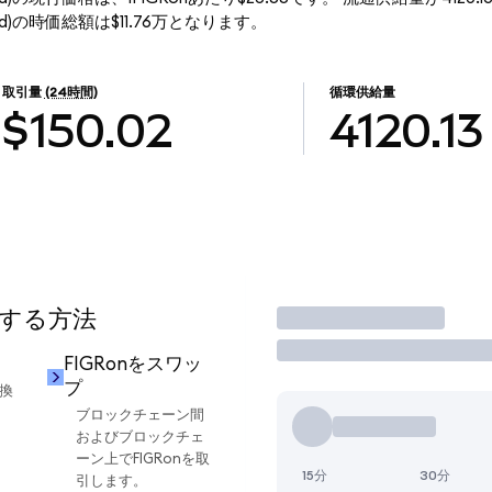
okenized)の時価総額は$11.76万となります。
取引量
(24時間)
循環供給量
$150.02
4120.13
用する方法
取引
FIGRonをスワッ
プ
交換
ブロックチェーン間
およびブロックチェ
ーン上でFIGRonを取
15分
30分
引します。