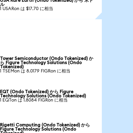
USA Rare Earth (Ondo Tokenized) から 米ド
ル
1 USARon は $17.70 に相当
Tower Semiconductor (Ondo Tokenized) か
ら Figure Technology Solutions (Ondo
Tokenized)
1 TSEMon は 8.0179 FIGRon に相当
EQT (Ondo Tokenized) から Figure
Technology Solutions (Ondo Tokenized)
1 EQTon は 1.8084 FIGRon に相当
Rigetti Computing (Ondo Tokenized) から
Figure Technology Solutions (Ondo