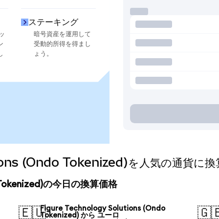
ステーキング
ッ
暗号資産を運用して
ン
受動的所得を得まし
し
ょう。
lutions (Ondo Tokenized)を人気の通
Ondo Tokenized)の今日の換算価格
Figure Technology Solutions (Ondo
🇪🇺
🇬
Tokenized) から ユーロ