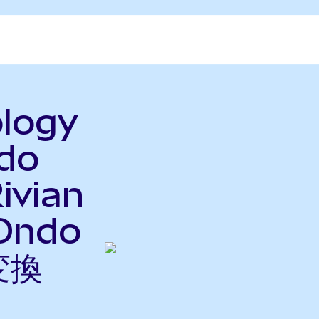
ology
ndo
ivian
Ondo
変換