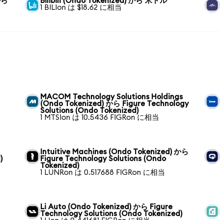
から
Bilibili (Ondo Tokenized) から 米ドル
1 BILIon は $18.62 に相当
MACOM Technology Solutions Holdings
(Ondo Tokenized) から Figure Technology
Solutions (Ondo Tokenized)
1 MTSIon は 10.5436 FIGRon に相当
Intuitive Machines (Ondo Tokenized) から
)
Figure Technology Solutions (Ondo
Tokenized)
1 LUNRon は 0.517688 FIGRon に相当
Li Auto (Ondo Tokenized) から Figure
Technology Solutions (Ondo Tokenized)