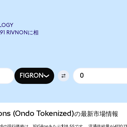
LOGY
491 RIVNONに相
FIGRON
utions (Ondo Tokenized)の最新市場情報
 Tokenized)の現行価格は、1FIGRonあたり$28.55です。 流通供給量が4120