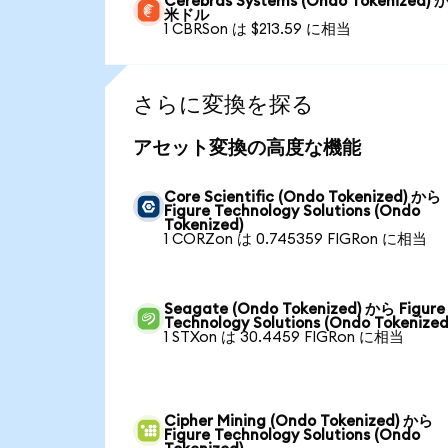
Cerebras Systems (Ondo Tokenized) 
米ドル
1 CBRSon は $213.59 に相当
さらに変換を探る
アセット変換の高度な機能
Core Scientific (Ondo Tokenized) から
Figure Technology Solutions (Ondo
Tokenized)
1 CORZon は 0.745359 FIGRon に相当
Seagate (Ondo Tokenized) から Figure
Technology Solutions (Ondo Tokenized
1 STXon は 30.4459 FIGRon に相当
Cipher Mining (Ondo Tokenized) から
Figure Technology Solutions (Ondo