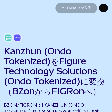
METAMASKを入手
METAMASKを入手
Kanzhun (Ondo
Tokenized)をFigure
Technology Solutions
(Ondo Tokenized)に変換
（BZonからFIGRonへ）
BZON/FIGRON：1 KANZHUN (ONDO
TOKENIZED)は0.565688 FIGRONに相当します