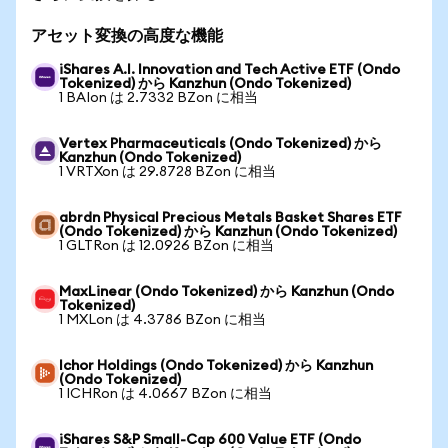
アセット変換の高度な機能
iShares A.I. Innovation and Tech Active ETF (Ondo
Tokenized) から Kanzhun (Ondo Tokenized)
1 BAIon は 2.7332 BZon に相当
Vertex Pharmaceuticals (Ondo Tokenized) から
Kanzhun (Ondo Tokenized)
1 VRTXon は 29.8728 BZon に相当
abrdn Physical Precious Metals Basket Shares ETF
(Ondo Tokenized) から Kanzhun (Ondo Tokenized)
1 GLTRon は 12.0926 BZon に相当
MaxLinear (Ondo Tokenized) から Kanzhun (Ondo
Tokenized)
1 MXLon は 4.3786 BZon に相当
Ichor Holdings (Ondo Tokenized) から Kanzhun
(Ondo Tokenized)
1 ICHRon は 4.0667 BZon に相当
iShares S&P Small-Cap 600 Value ETF (Ondo