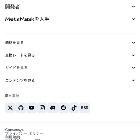
購入
開発者
パーペチュアル
新規
カード
ドキュメントを表示
MetaMaskを入手
RWA
mUSD
新規
ダッシュボード
トランザクションシールド
収益化
Smart Accounts Kit
Agent Wallet
新規
価格を見る
埋め込みウォレット
Snaps
ビットコインの価格
交換レートを見る
MetaMask Connect
イーサリアムの価格
報酬
新規
BTC→USD
Solanaの価格
ガイドを見る
Snaps
セキュリティ
ETH→USD
BTCの購入
Shiba Inuの価格
USDT→INR
コンテンツを見る
Web3サービス
サポート
ETHの購入
Pepeの価格
ビットコインウォレット
BTC→USDT
SOLの購入
キャリア
Tetherの価格
Solanaウォレット
日本語
BTC→INR
PEPEの購入
お問い合わせ
USDCの価格
おすすめの暗号資産カード
ETH→USDT
USDTの購入
Chanlinkの価格
おすすめのモバイル暗号資産ウォレット
USDT→PHP
USDCの購入
Polymarketとは？
BTC→EUR
SHIBの購入
Consensys
税制関連ニュース
プライバシー ポリシー
利用規約
BNBの購入