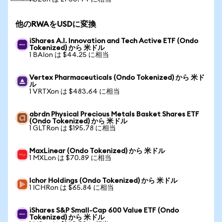
他のRWAをUSDに変換
iShares A.I. Innovation and Tech Active ETF (Ondo
Tokenized) から 米ドル
1 BAIon は $44.25 に相当
Vertex Pharmaceuticals (Ondo Tokenized) から 米ド
ル
1 VRTXon は $483.64 に相当
abrdn Physical Precious Metals Basket Shares ETF
(Ondo Tokenized) から 米ドル
1 GLTRon は $195.78 に相当
MaxLinear (Ondo Tokenized) から 米ドル
1 MXLon は $70.89 に相当
Ichor Holdings (Ondo Tokenized) から 米ドル
1 ICHRon は $65.84 に相当
iShares S&P Small-Cap 600 Value ETF (Ondo
Tokenized) から 米ドル