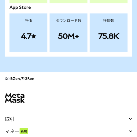
App Store
評価
ダウンロード数
評価数
4.7
50M+
75.8K
BZon/FIGRon
MetaMaskサイトフッター
取引
スワップ
マネー
新規
予測
新規