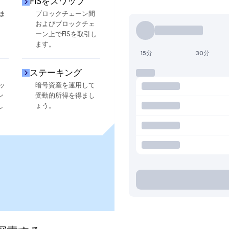
FISをスワップ
ま
ブロックチェーン間
およびブロックチェ
ーン上でFISを取引し
ます。
15分
30分
ステーキング
ッ
暗号資産を運用して
ン
受動的所得を得まし
し
ょう。