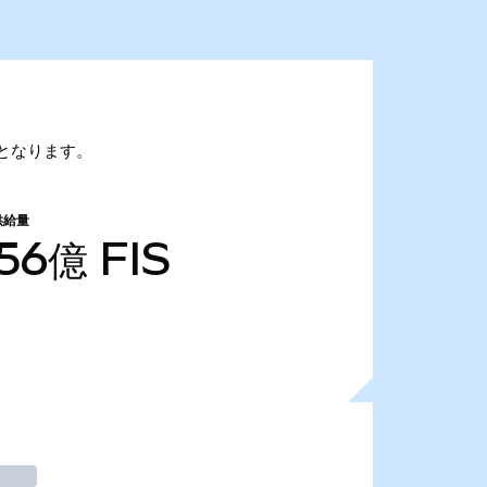
5万となります。
供給量
.56億
FIS