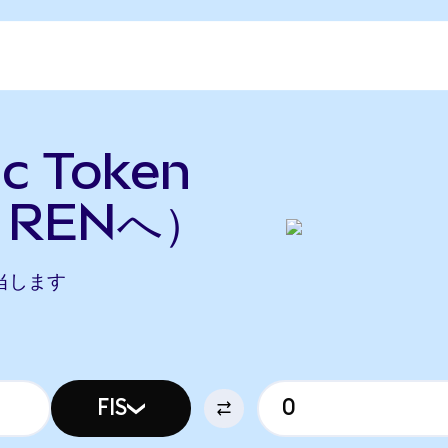
ic Token
らRENへ）
に相当します
FIS