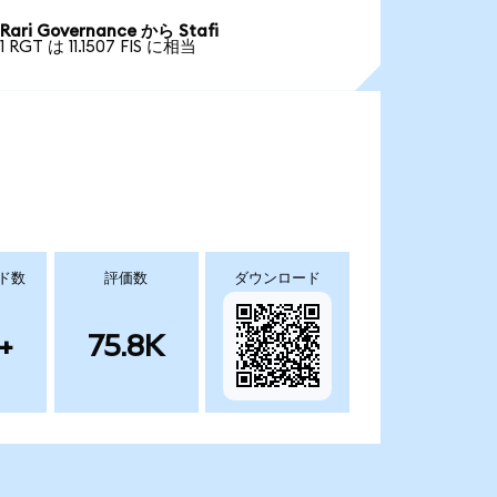
Rari Governance から Stafi
1 RGT は 11.1507 FIS に相当
ド数
評価数
ダウンロード
+
75.8K