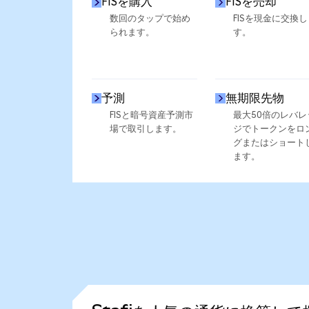
FISを購入
FISを売却
数回のタップで始め
FISを現金に交換し
られます。
す。
予測
無期限先物
FISと暗号資産予測市
最大50倍のレバレ
場で取引します。
ジでトークンをロ
グまたはショート
ます。