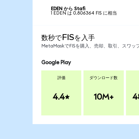
EDEN から Stafi
1 EDEN は 0.806364 FIS に相当
数秒でFISを入手
MetaMaskでFISを購入、売却、取引、ス
Google Play
評価
ダウンロード数
4.4
10M+
4