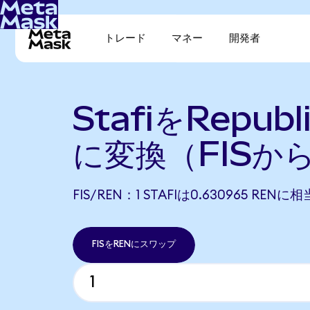
トレード
マネー
開発者
StafiをRepubl
に変換（FISか
FIS/REN：1 STAFIは0.630965 REN
FISをRENにスワップ