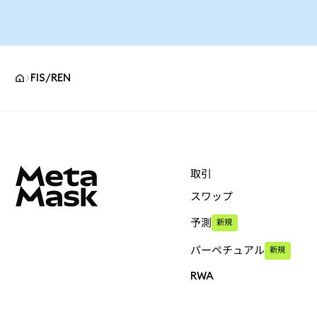
FIS/REN
MetaMaskサイトフッター
取引
スワップ
予測
新規
パーペチュアル
新規
RWA