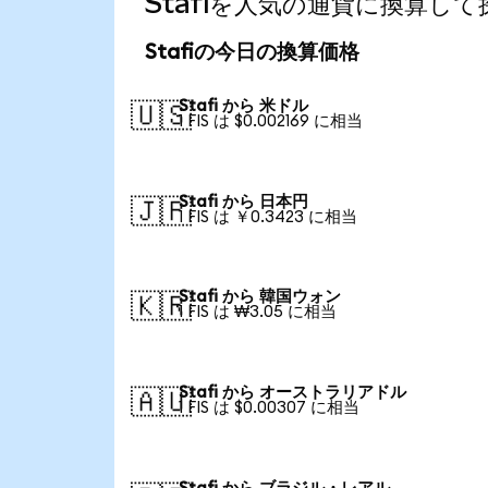
Stafiを人気の通貨に換算し
Stafiの今日の換算価格
Stafi から 米ドル
🇺🇸
1 FIS は $0.002169 に相当
Stafi から 日本円
🇯🇵
1 FIS は ￥0.3423 に相当
Stafi から 韓国ウォン
🇰🇷
1 FIS は ₩3.05 に相当
Stafi から オーストラリアドル
🇦🇺
1 FIS は $0.00307 に相当