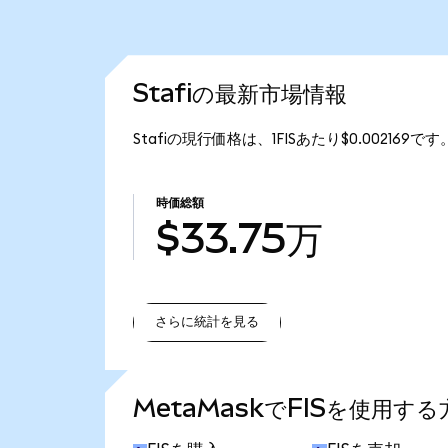
Stafiの最新市場情報
Stafiの現行価格は、1FISあたり$0.002169
時価総額
$33.75万
さらに統計を見る
さらに統計を見る
MetaMaskでFISを使用する