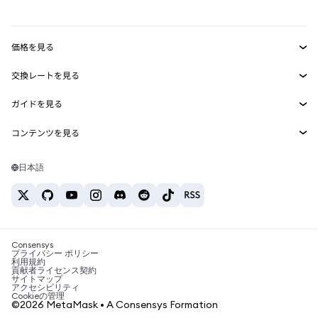
mUSD
新規
ダッシュボード
トランザクションシールド
収益化
Smart Accounts Kit
Agent Wallet
新規
価格を見る
埋め込みウォレット
Snaps
ビットコインの価格
交換レートを見る
MetaMask Connect
イーサリアムの価格
報酬
新規
BTC→USD
Solanaの価格
ガイドを見る
Snaps
セキュリティ
ETH→USD
BTCの購入
Shiba Inuの価格
USDT→INR
コンテンツを見る
Web3サービス
サポート
ETHの購入
Pepeの価格
ビットコインウォレット
BTC→USDT
SOLの購入
キャリア
Tetherの価格
Solanaウォレット
日本語
BTC→INR
PEPEの購入
お問い合わせ
USDCの価格
おすすめの暗号資産カード
ETH→USDT
USDTの購入
Chanlinkの価格
おすすめのモバイル暗号資産ウォレット
USDT→PHP
USDCの購入
Polymarketとは？
BTC→EUR
SHIBの購入
Consensys
税制関連ニュース
プライバシー ポリシー
利用規約
BNBの購入
貢献者ライセンス契約
暗号資産の購入方法は？
サイトマップ
アクセシビリティ
ビットコインを売るには？
Cookieの管理
©2026 MetaMask • A Consensys Formation