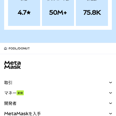
4.7
50M+
75.8K
FODL/DONUT
MetaMaskサイトフッター
取引
スワップ
マネー
新規
予測
新規
購入
開発者
パーペチュアル
新規
カード
ドキュメントを表示
MetaMaskを入手
RWA