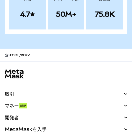
4.7
50M+
75.8K
FODL/REVV
MetaMaskサイトフッター
取引
スワップ
マネー
新規
予測
新規
購入
開発者
パーペチュアル
新規
カード
ドキュメントを表示
MetaMaskを入手
RWA