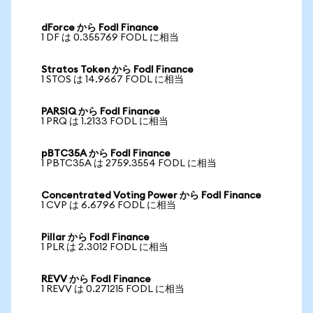
dForce から Fodl Finance
1 DF は 0.355769 FODL に相当
Stratos Token から Fodl Finance
1 STOS は 14.9667 FODL に相当
PARSIQ から Fodl Finance
1 PRQ は 1.2133 FODL に相当
pBTC35A から Fodl Finance
1 PBTC35A は 2759.3554 FODL に相当
Concentrated Voting Power から Fodl Finance
1 CVP は 6.6796 FODL に相当
Pillar から Fodl Finance
1 PLR は 2.3012 FODL に相当
REVV から Fodl Finance
1 REVV は 0.271215 FODL に相当