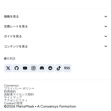
mUSD
新規
ダッシュボード
トランザクションシールド
収益化
Smart Accounts Kit
Agent Wallet
新規
価格を見る
埋め込みウォレット
Snaps
ビットコインの価格
交換レートを見る
MetaMask Connect
イーサリアムの価格
報酬
新規
BTC→USD
Solanaの価格
ガイドを見る
Snaps
セキュリティ
ETH→USD
BTCの購入
Shiba Inuの価格
USDT→INR
コンテンツを見る
Web3サービス
サポート
ETHの購入
Pepeの価格
ビットコインウォレット
BTC→USDT
SOLの購入
キャリア
Tetherの価格
Solanaウォレット
日本語
BTC→INR
PEPEの購入
お問い合わせ
USDCの価格
おすすめの暗号資産カード
ETH→USDT
USDTの購入
Chanlinkの価格
おすすめのモバイル暗号資産ウォレット
USDT→PHP
USDCの購入
Polymarketとは？
BTC→EUR
SHIBの購入
Consensys
税制関連ニュース
プライバシー ポリシー
利用規約
BNBの購入
貢献者ライセンス契約
暗号資産の購入方法は？
サイトマップ
アクセシビリティ
ビットコインを売るには？
Cookieの管理
©2026 MetaMask • A Consensys Formation