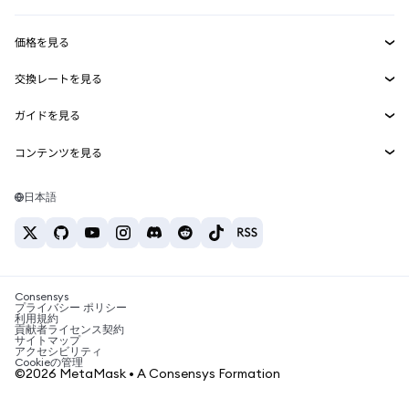
収益化
Smart Accounts Kit
Agent Wallet
新規
価格を見る
埋め込みウォレット
Snaps
ビットコインの価格
交換レートを見る
MetaMask Connect
イーサリアムの価格
報酬
新規
BTC→USD
Solanaの価格
ガイドを見る
Snaps
セキュリティ
ETH→USD
BTCの購入
Shiba Inuの価格
USDT→INR
コンテンツを見る
Web3サービス
サポート
ETHの購入
Pepeの価格
ビットコインウォレット
BTC→USDT
SOLの購入
キャリア
Tetherの価格
Solanaウォレット
日本語
BTC→INR
PEPEの購入
お問い合わせ
USDCの価格
おすすめの暗号資産カード
ETH→USDT
USDTの購入
Chanlinkの価格
おすすめのモバイル暗号資産ウォレット
USDT→PHP
USDCの購入
Polymarketとは？
BTC→EUR
SHIBの購入
Consensys
税制関連ニュース
プライバシー ポリシー
利用規約
BNBの購入
貢献者ライセンス契約
暗号資産の購入方法は？
サイトマップ
アクセシビリティ
ビットコインを売るには？
Cookieの管理
©2026 MetaMask • A Consensys Formation