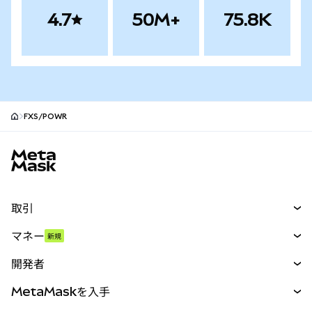
4.7
50M+
75.8K
FXS/POWR
MetaMaskサイトフッター
取引
スワップ
マネー
新規
予測
新規
購入
開発者
パーペチュアル
新規
カード
ドキュメントを表示
MetaMaskを入手
RWA
mUSD
新規
ダッシュボード
トランザクションシールド