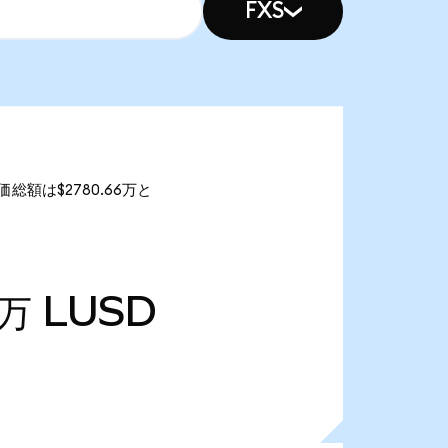
FXS
時価総額は$2780.66万と
4万
LUSD