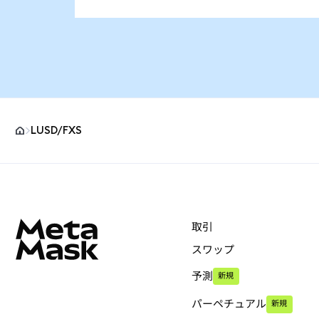
LUSD/FXS
MetaMaskサイトフッター
取引
スワップ
予測
新規
パーペチュアル
新規