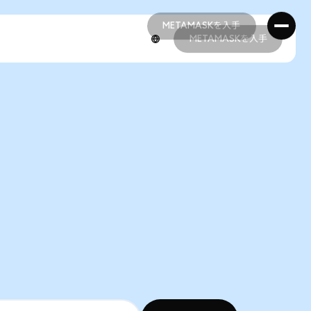
METAMASKを入手
METAMASKを入手
METAMASKを入手
METAMASKを入手