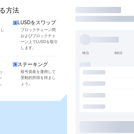
する方法
取引
LUSDをスワップ
換し
ブロックチェーン間
およびブロックチェ
ーン上でLUSDを取引
します。
15分
30分
ステーキング
ッ
暗号資産を運用して
ン
受動的所得を得まし
し
ょう。