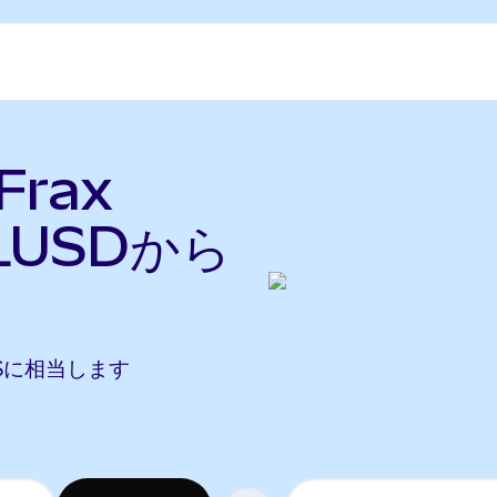
Frax
LUSDから
 FXSに相当します