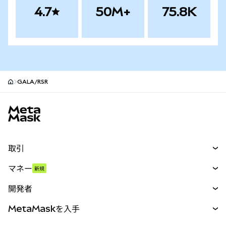
4.7
50M+
75.8K
GALA/RSR
MetaMaskサイトフッター
取引
スワップ
マネー
新規
予測
新規
購入
開発者
パーペチュアル
新規
カード
ドキュメントを表示
MetaMaskを入手
RWA
mUSD
新規
ダッシュボード
トランザクションシールド