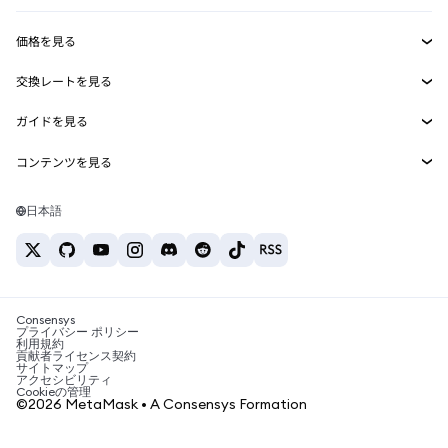
収益化
Smart Accounts Kit
Agent Wallet
新規
価格を見る
埋め込みウォレット
Snaps
ビットコインの価格
交換レートを見る
MetaMask Connect
イーサリアムの価格
報酬
新規
BTC→USD
Solanaの価格
ガイドを見る
Snaps
セキュリティ
ETH→USD
BTCの購入
Shiba Inuの価格
USDT→INR
コンテンツを見る
Web3サービス
サポート
ETHの購入
Pepeの価格
ビットコインウォレット
BTC→USDT
SOLの購入
キャリア
Tetherの価格
Solanaウォレット
日本語
BTC→INR
PEPEの購入
お問い合わせ
USDCの価格
おすすめの暗号資産カード
ETH→USDT
USDTの購入
Chanlinkの価格
おすすめのモバイル暗号資産ウォレット
USDT→PHP
USDCの購入
Polymarketとは？
BTC→EUR
SHIBの購入
Consensys
税制関連ニュース
プライバシー ポリシー
利用規約
BNBの購入
貢献者ライセンス契約
暗号資産の購入方法は？
サイトマップ
アクセシビリティ
ビットコインを売るには？
Cookieの管理
©2026 MetaMask • A Consensys Formation