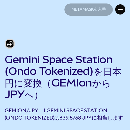
METAMASKを入手
METAMASKを入手
Gemini Space Station
(Ondo Tokenized)を日本
円に変換（GEMIonから
JPYへ）
GEMION/JPY：1 GEMINI SPACE STATION
(ONDO TOKENIZED)は639.5768 JPYに相当します