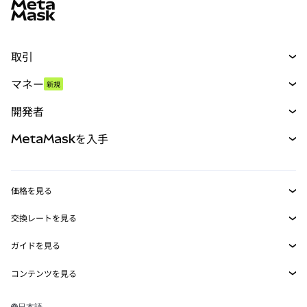
取引
スワップ
マネー
新規
予測
新規
購入
開発者
パーペチュアル
新規
カード
ドキュメントを表示
MetaMaskを入手
RWA
mUSD
新規
ダッシュボード
トランザクションシールド
収益化
Smart Accounts Kit
Agent Wallet
新規
価格を見る
埋め込みウォレット
Snaps
ビットコインの価格
交換レートを見る
MetaMask Connect
イーサリアムの価格
報酬
新規
BTC→USD
Solanaの価格
ガイドを見る
Snaps
セキュリティ
ETH→USD
BTCの購入
Shiba Inuの価格
USDT→INR
コンテンツを見る
Web3サービス
サポート
ETHの購入
Pepeの価格
ビットコインウォレット
BTC→USDT
SOLの購入
キャリア
Tetherの価格
Solanaウォレット