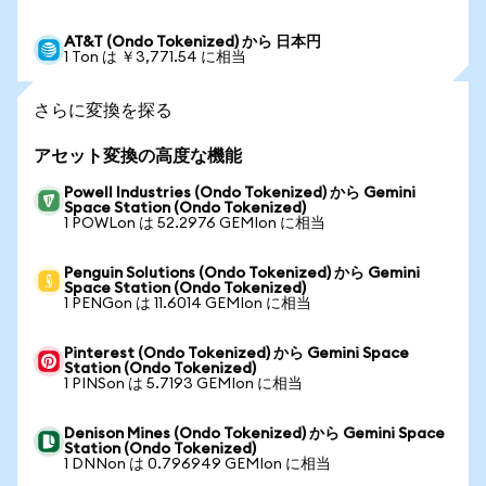
AT&T (Ondo Tokenized) から 日本円
1 Ton は ￥3,771.54 に相当
さらに変換を探る
アセット変換の高度な機能
Powell Industries (Ondo Tokenized) から Gemini
Space Station (Ondo Tokenized)
1 POWLon は 52.2976 GEMIon に相当
Penguin Solutions (Ondo Tokenized) から Gemini
Space Station (Ondo Tokenized)
1 PENGon は 11.6014 GEMIon に相当
Pinterest (Ondo Tokenized) から Gemini Space
Station (Ondo Tokenized)
1 PINSon は 5.7193 GEMIon に相当
Denison Mines (Ondo Tokenized) から Gemini Space
Station (Ondo Tokenized)
1 DNNon は 0.796949 GEMIon に相当