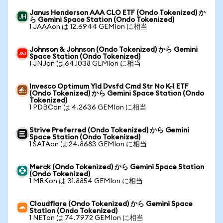
Janus Henderson AAA CLO ETF (Ondo Tokenized) か
ら Gemini Space Station (Ondo Tokenized)
1 JAAAon は 12.6944 GEMIon に相当
Johnson & Johnson (Ondo Tokenized) から Gemini
Space Station (Ondo Tokenized)
1 JNJon は 64.1038 GEMIon に相当
Invesco Optimum Yld Dvsfd Cmd Str No K-1 ETF
(Ondo Tokenized) から Gemini Space Station (Ondo
Tokenized)
1 PDBCon は 4.2636 GEMIon に相当
Strive Preferred (Ondo Tokenized) から Gemini
Space Station (Ondo Tokenized)
1 SATAon は 24.8683 GEMIon に相当
Merck (Ondo Tokenized) から Gemini Space Station
(Ondo Tokenized)
1 MRKon は 31.8854 GEMIon に相当
Cloudflare (Ondo Tokenized) から Gemini Space
Station (Ondo Tokenized)
1 NETon は 74.7972 GEMIon に相当