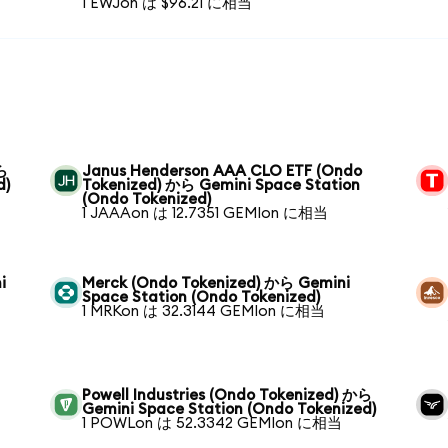
1 EWJon は $96.21 に相当
ら
Janus Henderson AAA CLO ETF (Ondo
d)
Tokenized) から Gemini Space Station
(Ondo Tokenized)
1 JAAAon は 12.7351 GEMIon に相当
i
Merck (Ondo Tokenized) から Gemini
Space Station (Ondo Tokenized)
1 MRKon は 32.3144 GEMIon に相当
Powell Industries (Ondo Tokenized) から
Gemini Space Station (Ondo Tokenized)
1 POWLon は 52.3342 GEMIon に相当