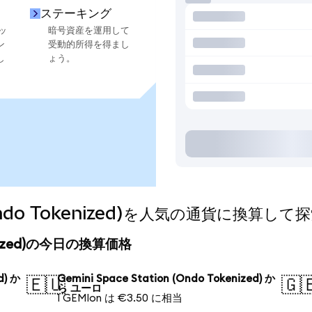
ステーキング
ッ
暗号資産を運用して
ン
受動的所得を得まし
し
ょう。
n (Ondo Tokenized)を人気の通貨に換算し
okenized)の今日の換算価格
d) か
Gemini Space Station (Ondo Tokenized) か
🇪🇺
🇬
ら ユーロ
1 GEMIon は €3.50 に相当