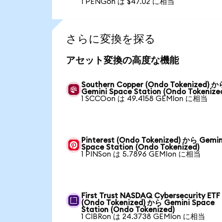
1 PENGon は $47.02 に相当
さらに変換を探る
アセット変換の高度な機能
Southern Copper (Ondo Tokenized) か
Gemini Space Station (Ondo Tokenize
1 SCCOon は 49.4158 GEMIon に相当
Pinterest (Ondo Tokenized) から Gemin
Space Station (Ondo Tokenized)
1 PINSon は 5.7896 GEMIon に相当
First Trust NASDAQ Cybersecurity ETF
(Ondo Tokenized) から Gemini Space
Station (Ondo Tokenized)
1 CIBRon は 24.3738 GEMIon に相当