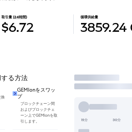
取引量
(24時間)
循環供給量
$6.72
3859.24
使用する方法
取引
GEMIonをスワッ
プ
交換
ブロックチェーン間
およびブロックチェ
ーン上でGEMIonを取
15分
30分
引します。