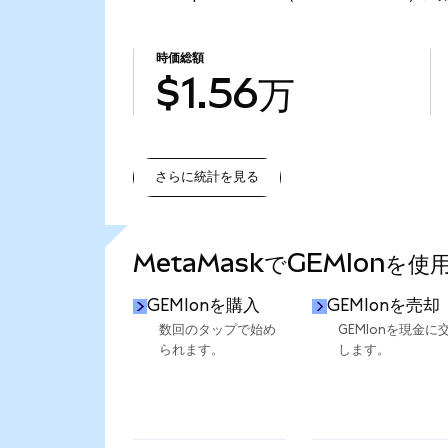
時価総額
$1.56万
さらに統計を見る
さらに統計を見る
MetaMaskでGEMIonを
GEMIonを購入
GEMIonを売却
数回のタップで始め
GEMIonを現金に
られます。
します。