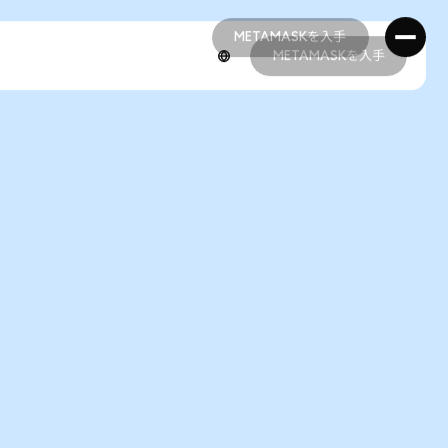
METAMASKを入手
METAMASKを入手
METAMASKを入手
METAMASKを入手