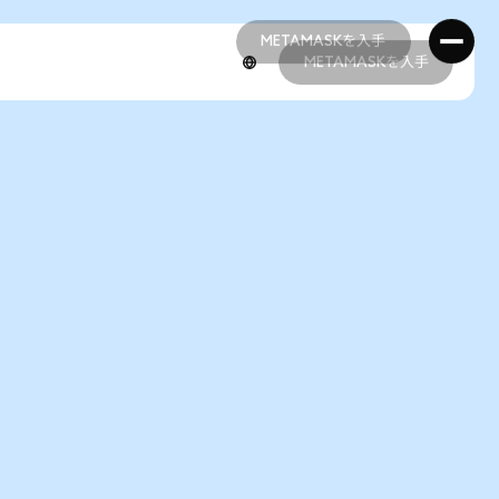
METAMASKを入手
METAMASKを入手
METAMASKを入手
METAMASKを入手