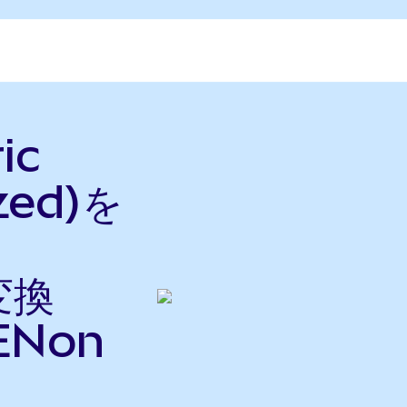
ic
zed)を
変換
ENon