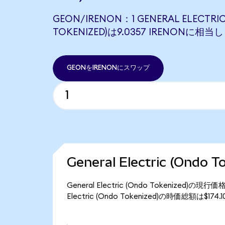
GEON/IRENON：1 GENERAL ELECTRI
TOKENIZED)は9.0357 IRENONに相当
GEONをIRENONにスワップ
General Electric (Ond
General Electric (Ondo Tokenized
Electric (Ondo Tokenized)の時価総額は$1