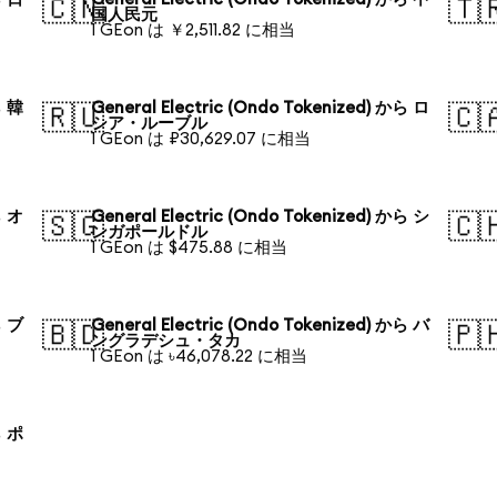
🇨🇳
🇹
国人民元
1 GEon は ￥2,511.82 に相当
ら 韓
General Electric (Ondo Tokenized) から ロ
🇷🇺
🇨
シア・ルーブル
1 GEon は ₽30,629.07 に相当
ら オ
General Electric (Ondo Tokenized) から シ
🇸🇬
🇨
ンガポールドル
1 GEon は $475.88 に相当
ら ブ
General Electric (Ondo Tokenized) から バ
🇧🇩
🇵
ングラデシュ・タカ
1 GEon は ৳46,078.22 に相当
ら ポ