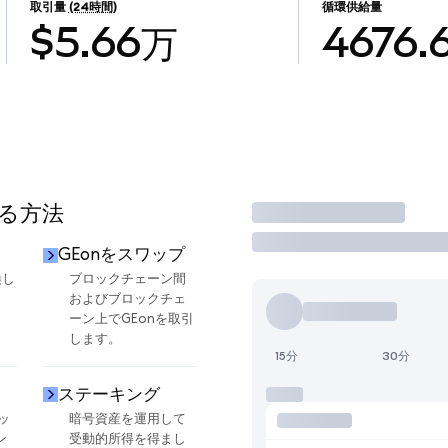
取引量
(24時間)
循環供給量
$5.66万
4676.
する方法
取引
GEonをスワップ
換し
ブロックチェーン間
およびブロックチェ
ーン上でGEonを取引
します。
15分
30分
ステーキング
ッ
暗号資産を運用して
ン
受動的所得を得まし