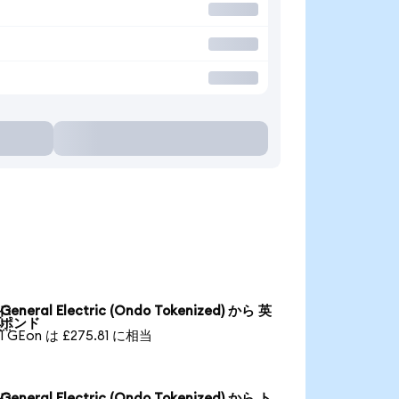
General Electric (Ondo Tokenized) から 英

ポンド
1 GEon は £275.81 に相当
General Electric (Ondo Tokenized) から ト