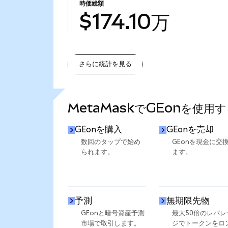
時価総額
$174.10万
さらに統計を見る
さらに統計を見る
MetaMaskでGEonを使用
GEonを購入
GEonを売却
数回のタップで始め
GEonを現金に交
られます。
ます。
予測
無期限先物
GEonと暗号資産予測
最大50倍のレバレ
市場で取引します。
ジでトークンをロ