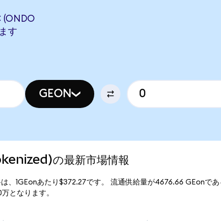
C (ONDO
します
GEON
o Tokenized)の最新市場情報
)の現行価格は、1GEonあたり$372.27です。 流通供給量が4676.66 GEonで
74.10万となります。