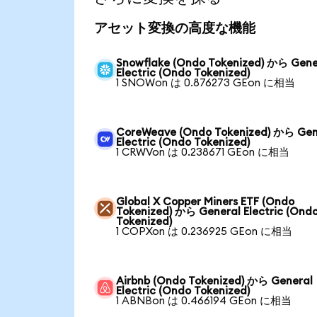
アセット変換の高度な機能
Snowflake (Ondo Tokenized) から Gene
Electric (Ondo Tokenized)
1 SNOWon は 0.876273 GEon に相当
CoreWeave (Ondo Tokenized) から Gen
Electric (Ondo Tokenized)
1 CRWVon は 0.238671 GEon に相当
Global X Copper Miners ETF (Ondo
Tokenized) から General Electric (Ond
Tokenized)
1 COPXon は 0.236925 GEon に相当
Airbnb (Ondo Tokenized) から General
Electric (Ondo Tokenized)
1 ABNBon は 0.466194 GEon に相当