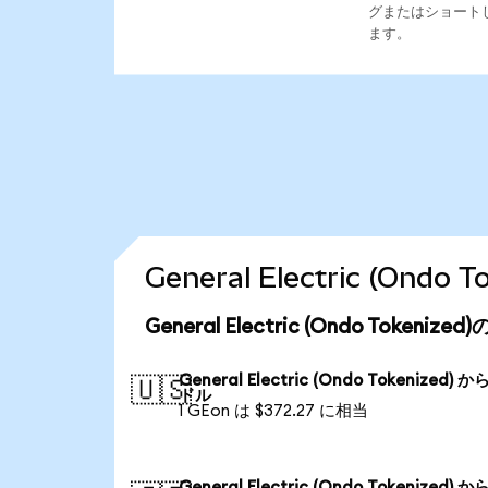
グまたはショート
ます。
General Electric (O
General Electric (Ondo Token
General Electric (Ondo Tokenized) か
🇺🇸
ドル
1 GEon は $372.27 に相当
General Electric (Ondo Tokenized) か