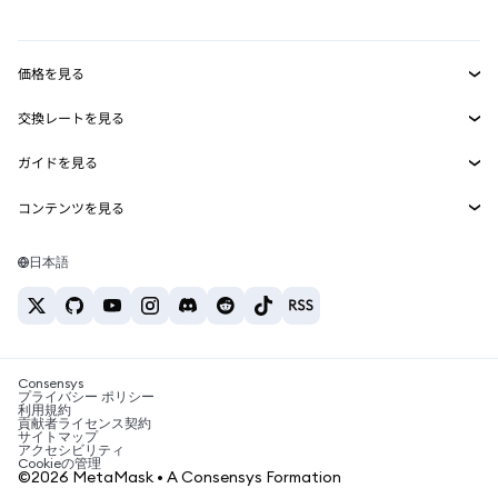
mUSD
新規
ダッシュボード
トランザクションシールド
収益化
Smart Accounts Kit
Agent Wallet
新規
価格を見る
埋め込みウォレット
Snaps
ビットコインの価格
交換レートを見る
MetaMask Connect
イーサリアムの価格
報酬
新規
BTC→USD
Solanaの価格
ガイドを見る
Snaps
セキュリティ
ETH→USD
BTCの購入
Shiba Inuの価格
USDT→INR
コンテンツを見る
Web3サービス
サポート
ETHの購入
Pepeの価格
ビットコインウォレット
BTC→USDT
SOLの購入
キャリア
Tetherの価格
Solanaウォレット
日本語
BTC→INR
PEPEの購入
お問い合わせ
USDCの価格
おすすめの暗号資産カード
ETH→USDT
USDTの購入
Chanlinkの価格
おすすめのモバイル暗号資産ウォレット
USDT→PHP
USDCの購入
Polymarketとは？
BTC→EUR
SHIBの購入
Consensys
税制関連ニュース
プライバシー ポリシー
利用規約
BNBの購入
貢献者ライセンス契約
暗号資産の購入方法は？
サイトマップ
アクセシビリティ
ビットコインを売るには？
Cookieの管理
©2026 MetaMask • A Consensys Formation