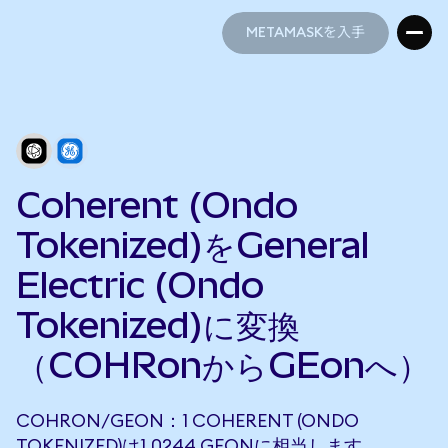
METAMASKを入手
METAMASKを入手
Coherent (Ondo
Tokenized)をGeneral
Electric (Ondo
Tokenized)に変換
（COHRonからGEonへ）
COHRON/GEON：1 COHERENT (ONDO
TOKENIZED)は1.0244 GEONに相当します