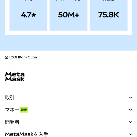
4.7
50M+
75.8K
COHRon/GEon
MetaMaskサイトフッター
取引
スワップ
マネー
新規
予測
新規
購入
開発者
パーペチュアル
新規
カード
ドキュメントを表示
MetaMaskを入手
RWA