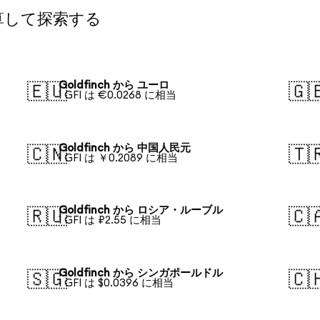
換算して探索する
Goldfinch から ユーロ
🇪🇺
🇬
1 GFI は €0.0268 に相当
Goldfinch から 中国人民元
🇨🇳
🇹
1 GFI は ￥0.2089 に相当
Goldfinch から ロシア・ルーブル
🇷🇺
🇨
1 GFI は ₽2.55 に相当
Goldfinch から シンガポールドル
🇸🇬
🇨
1 GFI は $0.0396 に相当