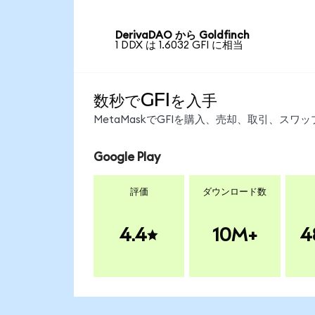
DerivaDAO から Goldfinch
1 DDX は 1.6032 GFI に相当
数秒でGFIを入手
MetaMaskでGFIを購入、売却、取引、ス
Google Play
評価
ダウンロード数
4.4
10M+
4