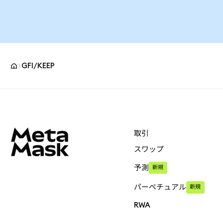
GFI/KEEP
MetaMaskサイトフッター
取引
スワップ
予測
新規
パーペチュアル
新規
RWA