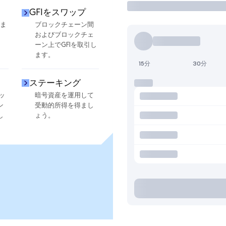
GFIをスワップ
しま
ブロックチェーン間
およびブロックチェ
ーン上でGFIを取引し
ます。
15分
30分
ステーキング
ッ
暗号資産を運用して
ン
受動的所得を得まし
し
ょう。