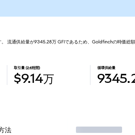
です。 流通供給量が9345.28万 GFIであるため、Goldfinchの時価総
取引量
(24時間)
循環供給量
$9.14万
9345.
る方法
取引