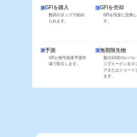
GFIを購入
GFIを売却
数回のタップで始め
GFIを現金に交換
られます。
す。
予測
無期限先物
GFIと暗号資産予測市
最大50倍のレバレ
場で取引します。
ジでトークンをロ
グまたはショート
ます。