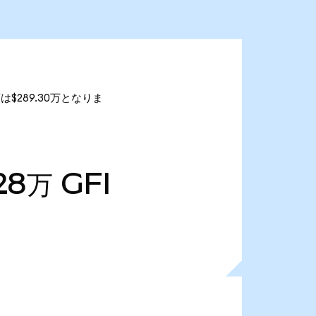
額は$289.30万となりま
28万
GFI