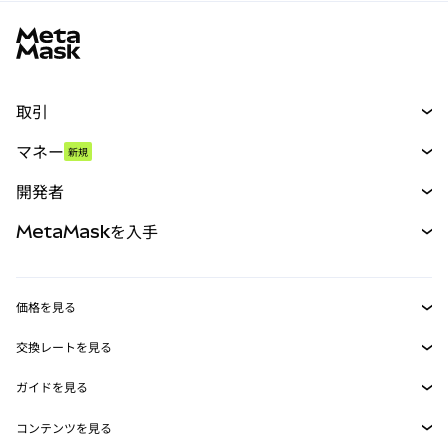
MetaMaskサイトフッター
取引
スワップ
マネー
新規
予測
新規
購入
開発者
パーペチュアル
新規
カード
ドキュメントを表示
MetaMaskを入手
RWA
mUSD
新規
ダッシュボード
トランザクションシールド
収益化
Smart Accounts Kit
Agent Wallet
新規
価格を見る
埋め込みウォレット
Snaps
ビットコインの価格
交換レートを見る
MetaMask Connect
イーサリアムの価格
報酬
新規
BTC→USD
Solanaの価格
ガイドを見る
Snaps
セキュリティ
ETH→USD
BTCの購入
Shiba Inuの価格
USDT→INR
コンテンツを見る
Web3サービス
サポート
ETHの購入
Pepeの価格
ビットコインウォレット