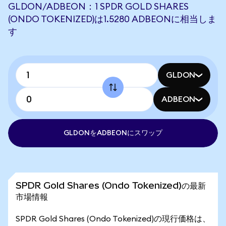
GLDON/ADBEON：1 SPDR GOLD SHARES
(ONDO TOKENIZED)は1.5280 ADBEONに相当しま
す
GLDON
ADBEON
GLDONをADBEONにスワップ
SPDR Gold Shares (Ondo Tokenized)の最新
市場情報
SPDR Gold Shares (Ondo Tokenized)の現行価格は、